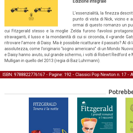
Edizione integrale
L’essenzialità, la finezza descri
punto di vista di Nick, vicino e
ormai di questo romanzo un punt
cui Fitzgerald stesso e la moglie Zelda furono favolosi protagonis
stravaganti, il lusso e la mondanità di cui si circonda, il «grande Ga
ritrovare l’amore di Daisy. Ma è possibile ricatturare il passato? Al 
assolutezza, come l’originario “sogno americano” di un Mondo Nuovo,
e Daisy hanno avuto, sul grande schermo, i volti di Robert Redford e 
Mulligan in quello del 2013 (regia di Baz Luhrmann).
ISBN: 9788822776167 - Pagine: 192 -
Classici Pop Newton
n. 17 - 
Potrebber