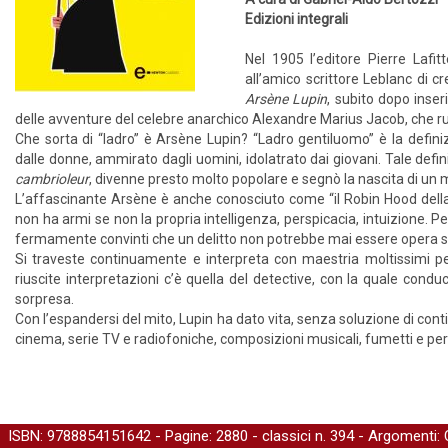
Edizioni integrali
Nel 1905 l’editore Pierre Lafi
all’amico scrittore Leblanc di 
Arsène Lupin
, subito dopo inseri
delle avventure del celebre anarchico Alexandre Marius Jacob, che rubav
Che sorta di “ladro” è Arsène Lupin? “Ladro gentiluomo” è la definiz
dalle donne, ammirato dagli uomini, idolatrato dai giovani. Tale defin
cambrioleur
, divenne presto molto popolare e segnò la nascita di un m
L’affascinante Arsène è anche conosciuto come “il Robin Hood della 
non ha armi se non la propria intelligenza, perspicacia, intuizione. Pe
fermamente convinti che un delitto non potrebbe mai essere opera s
Si traveste continuamente e interpreta con maestria moltissimi pe
riuscite interpretazioni c’è quella del detective, con la quale conduce
sorpresa.
Con l’espandersi del mito, Lupin ha dato vita, senza soluzione di conti
cinema, serie TV e radiofoniche, composizioni musicali, fumetti e per
ISBN: 9788854151642 - Pagine: 2880 -
classici
n. 394 - Argomenti: