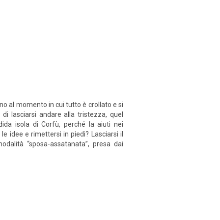
ino al momento in cui tutto è crollato e si
i lasciarsi andare alla tristezza, quel
da isola di Corfù, perché la aiuti nei
e idee e rimettersi in piedi? Lasciarsi il
dalità “sposa-assatanata”, presa dai