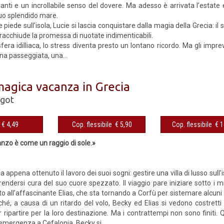
anti e un incrollabile senso del dovere. Ma adesso è arrivata l’estate e
suo splendido mare.
iede sull’isola, Lucie si lascia conquistare dalla magia della Grecia: il
 racchiude la promessa di nuotate indimenticabili.
fera idilliaca, lo stress diventa presto un lontano ricordo. Ma gli impr
na passeggiata, una...
magica vacanza in Grecia
got
eBook € 4,49
Cop. flessibile € 5,90
Cop. fles
zo è come un raggio di sole.»
appena ottenuto il lavoro dei suoi sogni: gestire una villa di lusso sull
rendersi cura del suo cuore spezzato. Il viaggio pare iniziare sotto i mig
 all’affascinante Elias, che sta tornando a Corfù per sistemare alcuni af
hé, a causa di un ritardo del volo, Becky ed Elias si vedono costret
r ripartire per la loro destinazione. Ma i contrattempi non sono finiti.
emergenza a Cefalonia, Becky si...