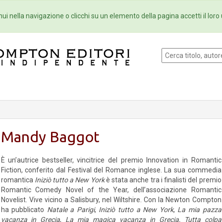
Eventi
Collane
Newsletter
Ebo
ui nella navigazione o clicchi su un elemento della pagina accetti il loro 
Mandy Baggot
È un’autrice bestseller, vincitrice del premio Innovation in Romantic
Fiction, conferito dal Festival del Romance inglese. La sua commedia
romantica
Iniziò tutto a New York
è stata anche tra i finalisti del premio
Romantic Comedy Novel of the Year, dell’associazione Romantic
Novelist. Vive vicino a Salisbury, nel Wiltshire. Con la Newton Compton
ha pubblicato
Natale a Parigi
,
Iniziò tutto a New York
,
La mia pazza
vacanza in Grecia
,
La mia magica vacanza in Grecia,
Tutta colpa