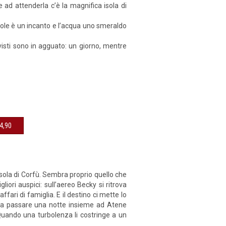
 ad attenderla c’è la magnifica isola di
 sole è un incanto e l’acqua uno smeraldo
evisti sono in agguato: un giorno, mentre
sibile € 14,90
’isola di Corfù. Sembra proprio quello che
liori auspici: sull’aereo Becky si ritrova
fari di famiglia. E il destino ci mette lo
ti a passare una notte insieme ad Atene
 Quando una turbolenza li costringe a un