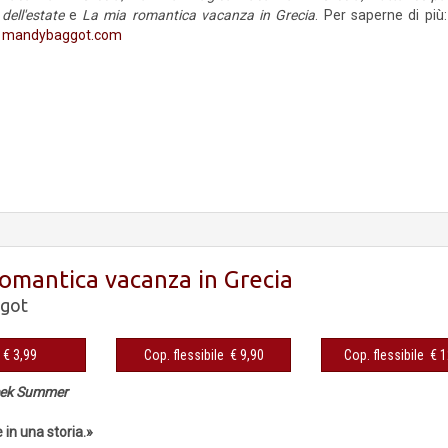
dell'estate
e
La mia romantica vacanza in Grecia
. Per saperne di più:
mandybaggot.com
romantica vacanza in Grecia
got
eBook € 3,99
Cop. flessibile € 9,90
Cop. fles
reek Summer
 in una storia.»