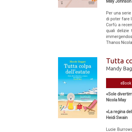
Milly Johnson
Per una serie
di poter fare 
Corfù a recens
quali delizie
immergendosi n
Thanos Nicolaid
Tutta co
Mandy Bag
«Sole divertim
Nicola May
«La regina del
Heidi Swain
Lucie Burrows