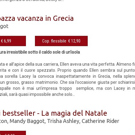
pazza vacanza in Grecia
got
eBook € 6,99
Cop. flessibile € 12,90
ra irresistibile sotto il caldo sole di un’isola
ata e all’apice della sua carriera, Ellen aveva una vita perfetta. Almeno f
erita e con il cuore spezzato. Proprio quando Ellen sembra sul punto d
a sorella Lacey la convoca inaspettatamente in Grecia, nella splendi
 un grosso, grasso matrimonio. Che sia l’occasione giusta per schiarirsi l
 spalle non è mai un’impresa troppo semplice, ma con Lacey in mo
ziali, sarà quasi impossibile anche solo...
 bestseller - La magia del Natale
ton
,
Mandy Baggot
,
Trisha Ashley
,
Catherine Rider