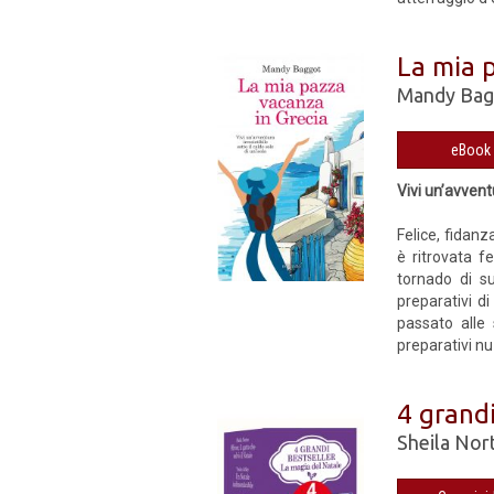
La mia 
Mandy Bag
Vivi un’avventu
Felice, fidanz
è ritrovata f
tornado di su
preparativi di
passato alle
preparativi nu
4 grandi
Sheila Nor