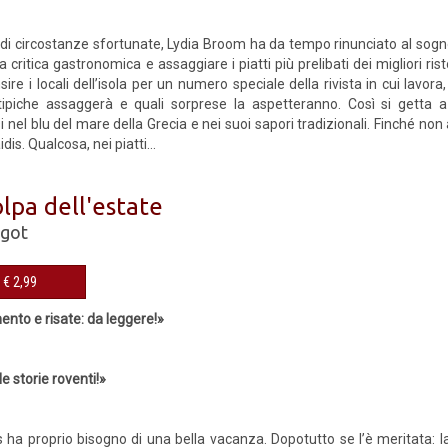
 di circostanze sfortunate, Lydia Broom ha da tempo rinunciato al sogn
la critica gastronomica e assaggiare i piatti più prelibati dei migliori ri
ire i locali dell’isola per un numero speciale della rivista in cui lavor
 tipiche assaggerà e quali sorprese la aspetteranno. Così si getta 
el blu del mare della Grecia e nei suoi sapori tradizionali. Finché non 
is. Qualcosa, nei piatti...
lpa dell'estate
got
eBook € 2,99
ento e risate: da leggere!»
le storie roventi!»
 ha proprio bisogno di una bella vacanza. Dopotutto se l’è meritata: l