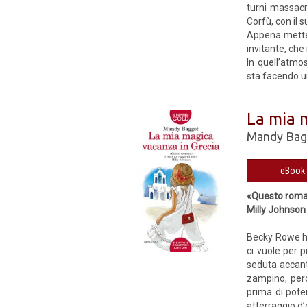
turni massacr
Corfù, con il 
Appena mette p
invitante, che
In quell’atmos
sta facendo u
La mia 
Mandy Bag
«Questo roman
Milly Johnson
Becky Rowe ha 
ci vuole per p
seduta accanto
zampino, perc
prima di pote
atterraggio d’