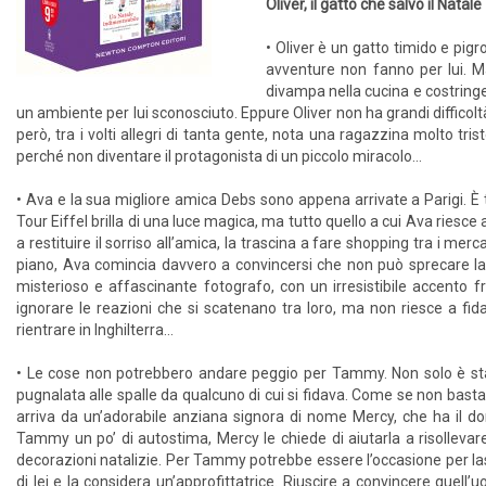
Oliver, il gatto che salvò il Nata
• Oliver è un gatto timido e pig
avventure non fanno per lui. M
divampa nella cucina e costring
un ambiente per lui sconosciuto. Eppure Oliver non ha grandi difficolt
però, tra i volti allegri di tanta gente, nota una ragazzina molto tris
perché non diventare il protagonista di un piccolo miracolo…
• Ava e la sua migliore amica Debs sono appena arrivate a Parigi. È
Tour Eiffel brilla di una luce magica, ma tutto quello a cui Ava riesce
a restituire il sorriso all’amica, la trascina a fare shopping tra i m
piano, Ava comincia davvero a convincersi che non può sprecare la v
misterioso e affascinante fotografo, con un irresistibile accento
ignorare le reazioni che si scatenano tra loro, ma non riesce a fid
rientrare in Inghilterra…
• Le cose non potrebbero andare peggio per Tammy. Non solo è st
pugnalata alle spalle da qualcuno di cui si fidava. Come se non bastas
arriva da un’adorabile anziana signora di nome Mercy, che ha il don
Tammy un po’ di autostima, Mercy le chiede di aiutarla a risollevare
decorazioni natalizie. Per Tammy potrebbe essere l’occasione per lascia
di lei e la considera un’approfittatrice. Riuscire a convincere quel