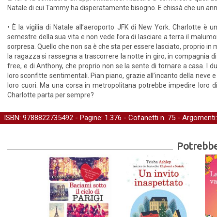
Natale di cui Tammy ha disperatamente bisogno. E chissà che un anno d
• È la vigilia di Natale all’aeroporto JFK di New York. Charlotte è 
semestre della sua vita e non vede l’ora di lasciare a terra il mal
sorpresa. Quello che non sa è che sta per essere lasciato, proprio in m
la ragazza si rassegna a trascorrere la notte in giro, in compagnia di 
free, e di Anthony, che proprio non se la sente di tornare a casa. I 
loro sconfitte sentimentali. Pian piano, grazie all’incanto della neve e
loro cuori. Ma una corsa in metropolitana potrebbe impedire loro di 
Charlotte parta per sempre?
ISBN: 9788822735492 - Pagine: 1.376 -
Cofanetti
n. 75 - Argomenti
Potrebber