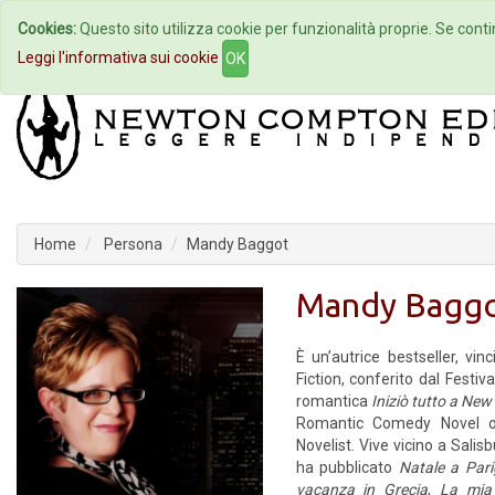
Cookies:
Questo sito utilizza cookie per funzionalità proprie. Se contin
Home
Autori
Eventi
Col
Leggi l'informativa sui cookie
OK
Home
Persona
Mandy Baggot
Mandy Bagg
È un’autrice bestseller, vi
Fiction, conferito dal Fest
romantica
Iniziò tutto a New
Romantic Comedy Novel of
Novelist. Vive vicino a Sali
ha pubblicato
Natale a Pari
vacanza in Grecia
,
La mia 