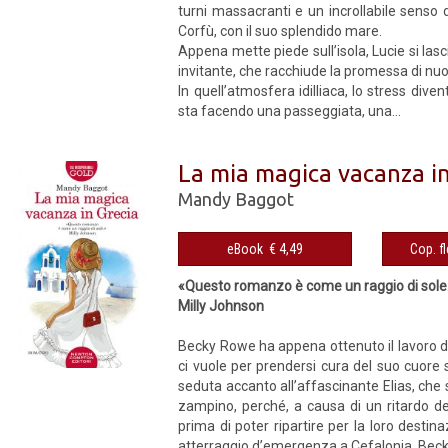
turni massacranti e un incrollabile senso 
Corfù, con il suo splendido mare.
Appena mette piede sull’isola, Lucie si las
invitante, che racchiude la promessa di nuo
In quell’atmosfera idilliaca, lo stress div
sta facendo una passeggiata, una...
La mia magica vacanza in
Mandy Baggot
eBook € 4,49
«Questo romanzo è come un raggio di sole
Milly Johnson
Becky Rowe ha appena ottenuto il lavoro dei 
ci vuole per prendersi cura del suo cuore sp
seduta accanto all’affascinante Elias, che s
zampino, perché, a causa di un ritardo de
prima di poter ripartire per la loro desti
atterraggio d’emergenza a Cefalonia, Becky 