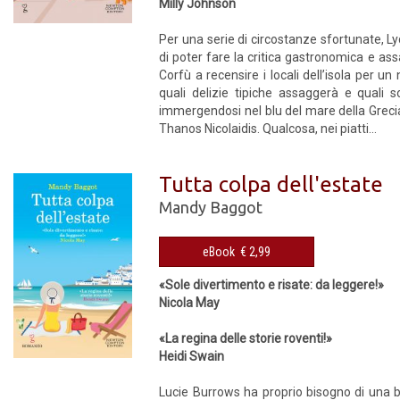
Milly Johnson
Per una serie di circostanze sfortunate, L
di poter fare la critica gastronomica e assa
Corfù a recensire i locali dell’isola per u
quali delizie tipiche assaggerà e quali 
immergendosi nel blu del mare della Grecia 
Thanos Nicolaidis. Qualcosa, nei piatti...
Tutta colpa dell'estate
Mandy Baggot
eBook € 2,99
«Sole divertimento e risate: da leggere!»
Nicola May
«La regina delle storie roventi!»
Heidi Swain
Lucie Burrows ha proprio bisogno di una b