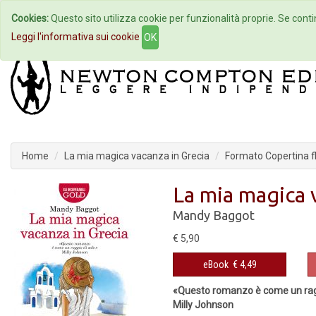
Cookies:
Questo sito utilizza cookie per funzionalità proprie. Se contin
Home
Autori
Eventi
Col
Leggi l'informativa sui cookie
OK
Home
La mia magica vacanza in Grecia
Formato Copertina fl
La mia magica 
Mandy Baggot
€ 5,90
eBook
€ 4,49
«Questo romanzo è come un ragg
Milly Johnson