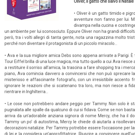
Oliver, il gatto che salvò il Nata
• Oliver è un gatto timido e pig
avventure non fanno per lui. M
divampa nella cucina e costring
un ambiente per lui sconosciuto. Eppure Oliver non ha grandi difficolt
però, tra i volti allegri di tanta gente, nota una ragazzina molto tris
perché non diventare il protagonista di un piccolo miracolo…
• Ava e la sua migliore amica Debs sono appena arrivate a Parigi. È
Tour Eiffel brilla di una luce magica, ma tutto quello a cui Ava riesce
a restituire il sorriso all’amica, la trascina a fare shopping tra i m
piano, Ava comincia davvero a convincersi che non può sprecare la v
misterioso e affascinante fotografo, con un irresistibile accento
ignorare le reazioni che si scatenano tra loro, ma non riesce a fid
rientrare in Inghilterra…
• Le cose non potrebbero andare peggio per Tammy. Non solo è st
pugnalata alle spalle da qualcuno di cui si fidava. Come se non bastas
arriva da un’adorabile anziana signora di nome Mercy, che ha il don
Tammy un po’ di autostima, Mercy le chiede di aiutarla a risollevare
decorazioni natalizie. Per Tammy potrebbe essere l’occasione per lascia
di lei e la considera un’approfittatrice. Riuscire a convincere quel