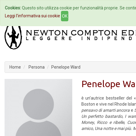
Cookies:
Questo sito utilizza cookie per funzionalità proprie. Se contin
Home
Autori
Eventi
Col
Leggi l'informativa sui cookie
OK
Home
Persona
Penelope Ward
Penelope Wa
è un’autrice bestseller del
Boston e vive nel Rhode Isla
pensavo di amarti ancora
e
S
Un perfetto bastardo
,
I wan
Money
,
Ricco e ribelle
,
Cuore
amico
,
Una notte e mai più. 