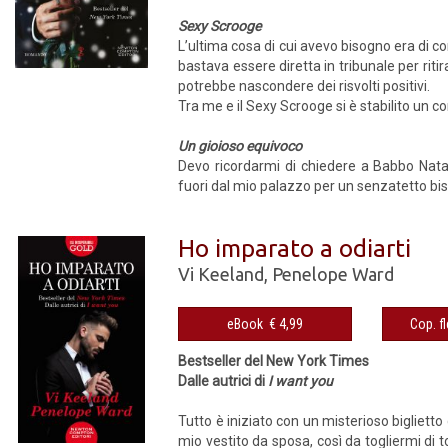
Sexy Scrooge
L’ultima cosa di cui avevo bisogno era di co
bastava essere diretta in tribunale per riti
potrebbe nascondere dei risvolti positivi.
Tra me e il Sexy Scrooge si è stabilito un co
Un gioioso equivoco
Devo ricordarmi di chiedere a Babbo Nata
fuori dal mio palazzo per un senzatetto bis
Ho imparato a odiarti
Vi Keeland
,
Penelope Ward
eBook € 4,99
Bestseller del New York Times
Dalle autrici di
I want you
Tutto è iniziato con un misterioso biglietto
mio vestito da sposa, così da togliermi di 