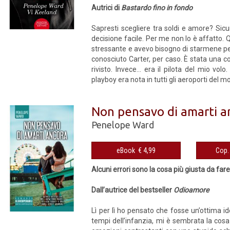
Autrici di
Bastardo fino in fondo
Sapresti scegliere tra soldi e amore? Sic
decisione facile. Per me non lo è affatto. 
stressante e avevo bisogno di starmene per
conosciuto Carter, per caso. È stata una c
rivisto. Invece… era il pilota del mio vo
playboy era nota in tutti gli aeroporti del mo
Non pensavo di amarti a
Penelope Ward
eBook € 4,99
Alcuni errori sono la cosa più giusta da far
Dall’autrice del bestseller
Odioamore
Lì per lì ho pensato che fosse un’ottima i
tempi dell’infanzia, mi è sembrata la cosa 