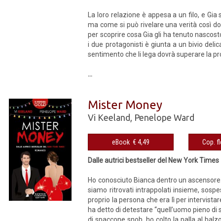
La loro relazione è appesa a un filo, e Gia
ma come si può rivelare una verità così do
per scoprire cosa Gia gli ha tenuto nascost
i due protagonisti è giunta a un bivio deli
sentimento che li lega dovrà superare la prov
...
Mister Money
Vi Keeland
,
Penelope Ward
eBook € 4,49
Dalle autrici bestseller del New York Times
Ho conosciuto Bianca dentro un ascensore. 
siamo ritrovati intrappolati insieme, sospe
proprio la persona che era lì per intervistar
ha detto di detestare “quell’uomo pieno di 
di spaccone snob, ho colto la palla al balz