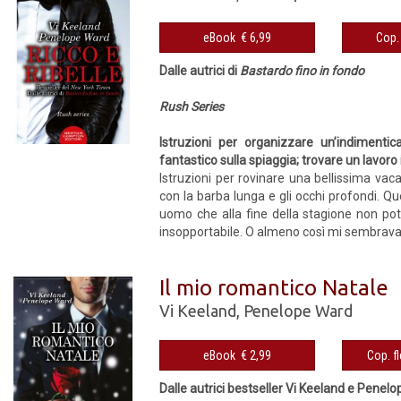
eBook € 6,99
Dalle autrici di
Bastardo fino in fondo
Rush Series
Istruzioni per organizzare un’indi­ment
fantastico sulla spiaggia; trovare un lavor
Istruzioni per rovinare una bellissima vac
con la barba lunga e gli occhi profondi. Qu
uomo che alla fine della stagione non potra
insopportabile. O almeno così mi sembrava. T
Il mio romantico Natale
Vi Keeland
,
Penelope Ward
eBook € 2,99
Dalle autrici bestseller Vi Keeland e Penelo