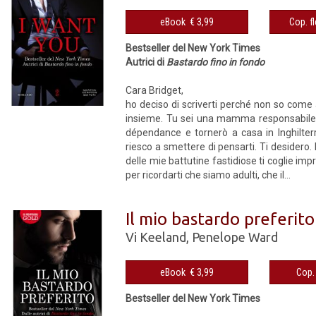
eBook € 3,99
Bestseller del New York Times
Autrici di
Bastardo fino in fondo
Cara Bridget,
ho deciso di scriverti perché non so come a
insieme. Tu sei una mamma responsabile, c
dépendance e tornerò a casa in Inghilterr
riesco a smettere di pensarti. Ti desidero.
delle mie battutine fastidiose ti coglie i
per ricordarti che siamo adulti, che il...
Il mio bastardo preferito
Vi Keeland
,
Penelope Ward
eBook € 3,99
Bestseller del New York Times