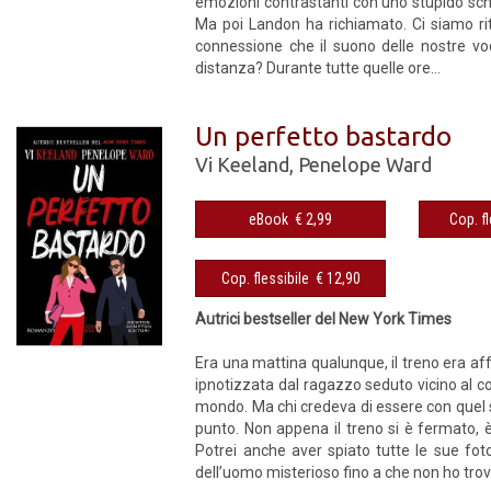
emozioni contrastanti con uno stupido sch
Ma poi Landon ha richiamato. Ci siamo rit
connessione che il suono delle nostre voc
distanza? Durante tutte quelle ore...
Un perfetto bastardo
Vi Keeland
,
Penelope Ward
eBook € 2,99
Cop. flessibile € 12,90
Autrici bestseller del New York Times
Era una mattina qualunque, il treno era a
ipnotizzata dal ragazzo seduto vicino al co
mondo. Ma chi credeva di essere con quel su
punto. Non appena il treno si è fermato, è 
Potrei anche aver spiato tutte le sue fot
dell’uomo misterioso fino a che non ho trovato