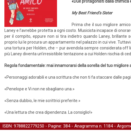
«Due protagonisti dalla chimica 
My Best Friend’s Sister
Prima che il suo migliore amico
Laney e l’avrebbe protetta a ogni costo. Musicista incapace di onorare
per il compito, eppure non si tira indietro quando Laney, brillante
proprio lui le procura un appartamento nel palazzo in cui vive. Tuttav
una tortura per Holden, che – pur avendola sempre considerata off l
più Laney diventa un’irresistibile tentazione a cui Holden rischia di ce
Regola fondamentale: mai innamorarsi della sorella del tuo migliore a
«Personaggi adorabili e una scrittura che non ti fa staccare dalle pa
«Penelope e Vi non ne sbagliano una.»
«Senza dubbio, le mie scrittrici preferite.»
«Una lettura che crea dipendenza. La consiglio!»
ISBN: 9788822779250 - Pagine: 384 -
Anagramma
n. 1184 - Argome