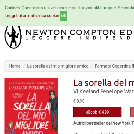
Cookies:
Questo sito utilizza cookie per funzionalità proprie. Se contin
Home
Autori
Eventi
Col
Leggi l'informativa sui cookie
OK
Home
La sorella del mio migliore amico
Formato Copertina fl
La sorella del 
Vi Keeland
Penelope War
€ 9,90
eBook
€ 4,99
Autrici bestseller del New York 