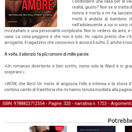
Condividere una casa per le va
realtà, giusto? Non se si tratta
nonna è morta e mi ha lasciato m
metà è andata al bambino che
nell’adolescente a cui io sono 
mozzafiato e una personalità complicata. Non lo vedevo da anni, e o
casa. La cosa peggiore è che non è solo. Ho capito presto che c’è
arrogante. Il ragazzino che conoscevo è ancora lì sotto. E anche il no
A volte, il silenzio fa più rumore di mille parole
«Un romanzo divertente e ben scritto, come solo la Ward è in grado 
sospirare.»
«WOW, che libro! Un misto di angoscia folle e intensa e la stori
continui cambi di traiettoria che mi hanno tenuta incollata alla pagi
ISBN: 9788822712554 - Pagine: 320 -
narrativa
n. 1723 - Argomenti
Potrebber