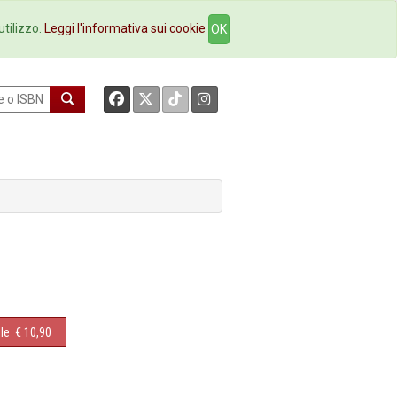
okstore
Contatti
utilizzo.
Leggi l'informativa sui cookie
OK
le
€ 10,90