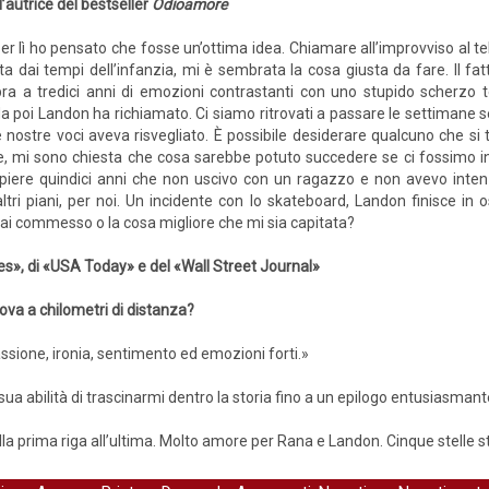
l’autrice del bestseller
Odioamore
per lì ho pensato che fosse un’ottima idea. Chiamare all’improvviso al 
ta dai tempi dell’infanzia, mi è sembrata la cosa giusta da fare. Il fa
ra a tredici anni di emozioni contrastanti con uno stupido scherzo
a poi Landon ha richiamato. Ci siamo ritrovati a passare le settimane s
e nostre voci aveva risvegliato. È possibile desiderare qualcuno che si
e, mi sono chiesta che cosa sarebbe potuto succedere se ci fossimo inc
mpiere quindici anni che non uscivo con un ragazzo e non avevo inten
ltri piani, per noi. Un incidente con lo skateboard, Landon finisce i
mai commesso o la cosa migliore che mi sia capitata?
es», di «USA Today» e del «Wall Street Journal»
rova a chilometri di distanza?
sione, ironia, sentimento ed emozioni forti.»
sua abilità di trascinarmi dentro la storia fino a un epilogo entusiasmant
a prima riga all’ultima. Molto amore per Rana e Landon. Cinque stelle ste