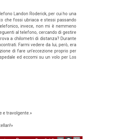
telefono Landon Roderick, per cui ho una
tto che fossi ubriaca e stessi passando
 telefonico, invece, non mi è nemmeno
eguenti al telefono, cercando di gestire
 trova a chilometri di distanza? Durante
ontrati. Farmi vedere da lui, però, era
zione di fare un’eccezione proprio per
n ospedale ed eccomi su un volo per Los
e e travolgente.»
llari!»