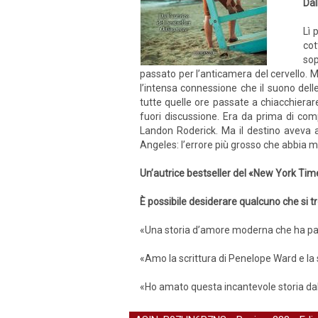
Dal
Lì 
cot
sop
passato per l’anticamera del cervello. M
l’intensa connessione che il suono dell
tutte quelle ore passate a chiacchierar
fuori discussione. Era da prima di co
Landon Roderick. Ma il destino aveva a
Angeles: l’errore più grosso che abbia 
Un’autrice bestseller del «New York Tim
È possibile desiderare qualcuno che si t
«Una storia d’amore moderna che ha pas
«Amo la scrittura di Penelope Ward e la 
«Ho amato questa incantevole storia dall