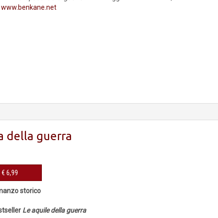
www.benkane.net
a della guerra
eBook € 6,99
manzo storico
stseller
Le aquile della guerra