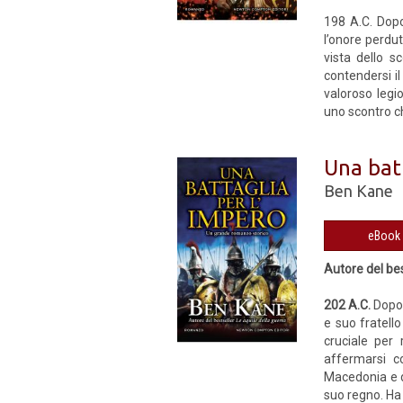
198 A.C. Dopo
l’onore perdu
vista dello s
contendersi il
valoroso legi
uno scontro c
Una bat
Ben Kane
Autore del be
202 A.C.
Dopo 
e suo fratello
cruciale per 
affermarsi c
Macedonia e d
suo regno. Ha