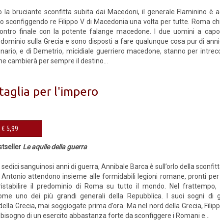
 la bruciante sconfitta subita dai Macedoni, il generale Flaminino è a
to sconfiggendo re Filippo V di Macedonia una volta per tutte. Roma ch
contro finale con la potente falange macedone. I due uomini a capo 
 dominio sulla Grecia e sono disposti a fare qualunque cosa pur di annien
onario, e di Demetrio, micidiale guerriero macedone, stanno per intrecci
he cambierà per sempre il destino...
taglia per l'impero
eBook € 5,99
stseller
Le aquile della guerra
sedici sanguinosi anni di guerra, Annibale Barca è sull’orlo della sconfitt
 Antonio attendono insieme alle formidabili legioni romane, pronti per s
ristabilire il predominio di Roma su tutto il mondo. Nel frattempo,
ome uno dei più grandi generali della Repubblica. I suoi sogni di 
ella Grecia, mai soggiogate prima d’ora. Ma nel nord della Grecia, Filip
 bisogno di un esercito abbastanza forte da sconfiggere i Romani e...