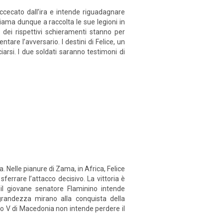
ccecato dall’ira e intende riguadagnare
iama dunque a raccolta le sue legioni in
dei rispettivi schieramenti stanno per
tare l’avversario. I destini di Felice, un
arsi. I due soldati saranno testimoni di
a. Nelle pianure di Zama, in Africa, Felice
ferrare l’attacco decisivo. La vittoria è
 il giovane senatore Flaminino intende
grandezza mirano alla conquista della
po V di Macedonia non intende perdere il