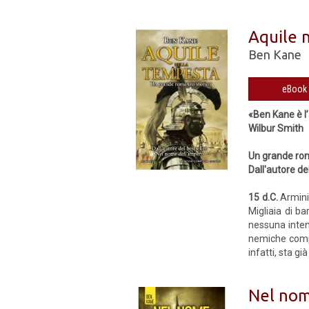
Aquile 
Ben Kane
«Ben Kane è l
Wilbur Smith
Un grande ro
Dall'autore de
15 d.C.
Armini
Migliaia di ba
nessuna intenz
nemiche compl
infatti, sta g
Nel nom