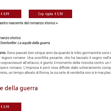
eBook € 4,99
Cop. rigida € 5,90
’astro nascente del romanzo storico.»
manzo storico
l bestseller
Le aquile della guerra
ania.
Sono passati ben cinque anni da quando le tribù germaniche sono r
 legioni romane. Una sconfitta pesante, che ha lasciato il segno nell’e
ci sopravvissuti all’attacco, è giunto il momento della rivincita contro 
impero romano. L’impresa è però resa difficile dallo schieramento compat
inio, un tempo alleato di Roma, la cui sete di vendetta non si è mai placat
e della guerra
eBook € 3,99