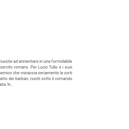
iuscite ad annientare in una formidabile
sercito romano. Per Lucio Tullo e i suoi
un nemico che minaccia seriamente le sorti
to dei barbari, riuniti sotto il comando
a. In...