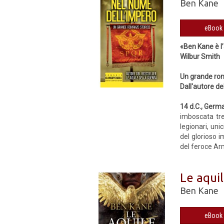
Ben Kane
«Ben Kane è l
Wilbur Smith
Un grande ro
Dall'autore de
14 d.C., Germ
imboscata tre
legionari, uni
del glorioso 
del feroce Arm
Le aquil
Ben Kane