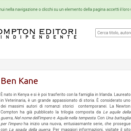
Eventi
Collane
Newsletter
Ebo
ui nella navigazione o clicchi su un elemento della pagina accetti il loro 
Ben Kane
È nato in Kenya e si è poi trasferito con la famiglia in Irlanda. Laureato
in Veterinaria, è un grande appassionato di storia. È considerato uno
dei massimi autori di romanzi storici contemporanei. La Newton
Compton ha già pubblicato la trilogia composta da
Le aquile della
guerra
,
Nel nome dell’impero
e
Aquile nella tempesta
. Con
Una battaglia
per l’impero
ha inizio una nuova, entusiasmante serie, che prosegue
con
La spada della guerra
. Per maggiori informazioni, visitate il sito