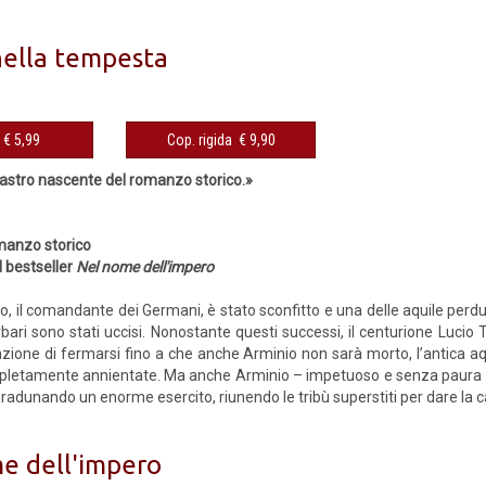
nella tempesta
eBook € 5,99
Cop. rigida € 9,90
’astro nascente del romanzo storico.»
manzo storico
l bestseller
Nel nome dell'impero
o, il comandante dei Germani, è stato sconfitto e una delle aquile perdu
rbari sono stati uccisi. Nonostante questi successi, il centurione Lucio 
ione di fermarsi fino a che anche Arminio non sarà morto, l’antica aqui
etamente annientate. Ma anche Arminio – impetuoso e senza paura – 
ià radunando un enorme esercito, riunendo le tribù superstiti per dare la ca
e dell'impero