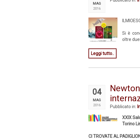
MAG
2016
ILMIOESO
Si è con
oltre duem
Leggi tutto..
Newt
04
internaz
MAG
2016
Pubblicato in:
I
XXIX Salo
Torino L
CI TROVATE AL PADIGLION