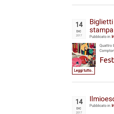
Biglie
14
stampa
DIC
2017
Pubblicato in:
I
Quattro b
Compton 
Fest
Leggi tutto..
Ilmioeso
14
Pubblicato in:
I
DIC
2017