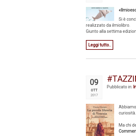
«Ilmioeso
Si è conc
realizzato da ilmiolibro.
Giunto alla settima edizione,
Leggi tutto..
#TAZZI
09
Pubblicato in:
I
OTT
2017
Abbiamo
curiosità
Ma chi d
Commen