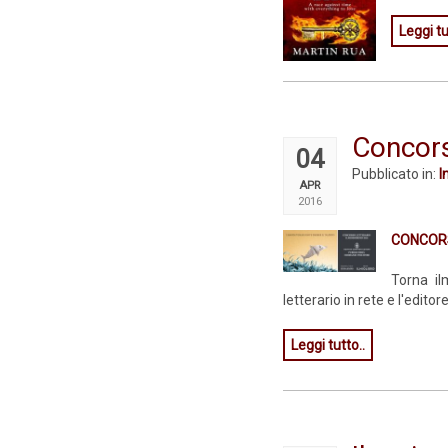
Leggi tu
Concors
04
Pubblicato in:
I
APR
2016
CONCORS
Torna il
letterario in rete e l'editor
Leggi tutto..