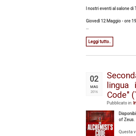
I nostri eventi al salone di 
Giovedì 12 Maggio - ore 1
...
Leggi tutto..
Second
02
lingua 
MAG
2016
Code" (
Pubblicato in:
I
Disponib
of Zeus.
Questa vol