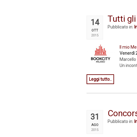
Tutti g
14
Pubblicato in:
I
OTT
2015
Il mio Me
Venerdì ​
Marcello
Un incont
Leggi tutto..
Concors
31
Pubblicato in:
I
AGO
2015