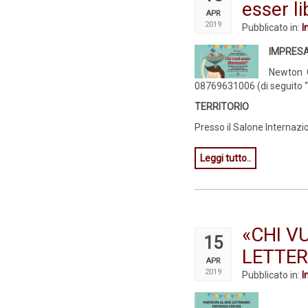
esser li
APR
2019
Pubblicato in:
I
IMPRES
Newton C
08769631006 (di seguito 
TERRITORIO
Presso il Salone Internazion
Leggi tutto..
«CHI V
15
LETTERA
APR
2019
Pubblicato in:
I