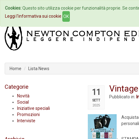
Cookies:
Questo sito utilizza cookie per funzionalità proprie. Se contin
Home
Autori
Eventi
Col
Leggi l'informativa sui cookie
OK
Home
Lista News
Categorie
Vintage
11
Novità
Pubblicato in:
I
SETT
Social
2025
Iniziative speciali
Promozioni
Acquist
Interviste
personal