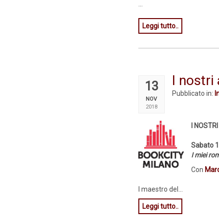
...
Leggi tutto..
I nostr
13
Pubblicato in:
I
NOV
2018
I NOSTR
Sabato 1
I miei ro
Con
Marc
l maestro del...
Leggi tutto..