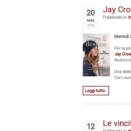
Jay Crow
20
Pubblicato in:
I
MAG
2016
Martedì 
Per la pri
Jay Cro
Autrice 
Una dell
Con i suo
Leggi tutto..
Le vinc
12
Pubblicato in:
I