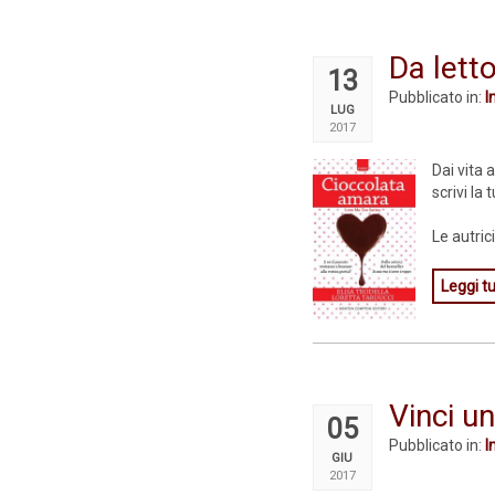
Da letto
13
Pubblicato in:
I
LUG
2017
Dai vita 
scrivi la
Le autric
Leggi tu
Vinci u
05
Pubblicato in:
I
GIU
2017