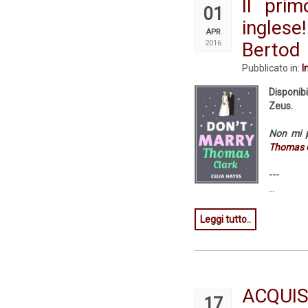
Il pri
01
inglese
APR
2016
Bertod
Pubblicato in:
I
Disponib
Zeus.
Non mi p
Thomas 
---
...
Leggi tutto..
ACQUI
17