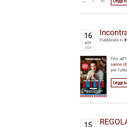
Leggi tu
Incontr
16
Pubblicato in:
I
OTT
2020
Fino all
sanno ch
per l’util
Leggi tu
REGOLA
15