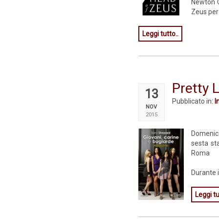
Newton C
Zeus per l
Leggi tutto..
Pretty L
13
Pubblicato in:
I
NOV
2015
Domenica
sesta st
Roma
Durante il
Leggi tu