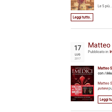
Le 5 più..
Leggi tutto..
Matteo 
17
Pubblicato in:
I
LUG
2017
Matteo S
con
I Med
Matteo S
potere
pu
Leggi tu