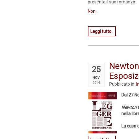
presenta il suo romanzo
Non...
Leggi tutto..
Newto
25
Esposiz
NOV
2014
Pubblicato in:
I
Dal 27 N
Newton C
nella lib
La casa e