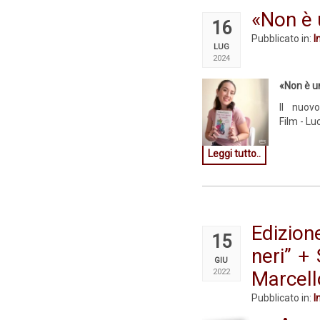
«Non è 
16
Pubblicato in:
I
LUG
2024
«Non è un
Il nuov
Film - Lu
Leggi tutto..
Edizion
15
neri” +
GIU
2022
Marcell
Pubblicato in:
I