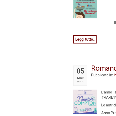
I
Leggi tutto..
Romanc
05
Pubblicato in:
I
MAR
2019
L’anno 
#RARE1
Le autri
Anna Pr