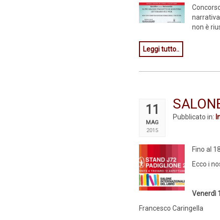
Concorso
narrativa
non è riu
Leggi tutto..
SALONE
11
Pubblicato in:
I
MAG
2015
Fino al 1
Ecco i no
Venerdì 
Francesco Caringella