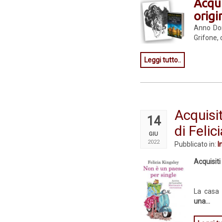
Acqui
origi
Anno Domi
Grifone, 
Leggi tutto..
Acquisit
14
di Felic
GIU
2022
Pubblicato in:
I
Acquisiti
La casa 
una...