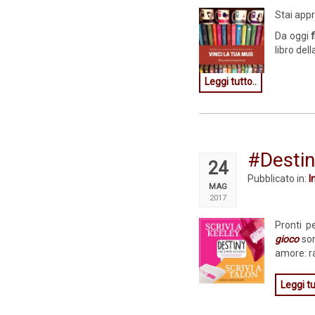
Stai appr
Da oggi
libro del
Leggi tutto..
#Desti
24
Pubblicato in:
I
MAG
2017
Pronti p
gioco
son
amore: ra
Leggi tu