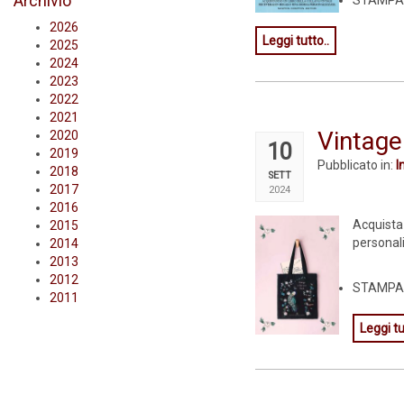
Archivio
STAMPA A
2026
Leggi tutto..
2025
2024
2023
2022
2021
Vintage
2020
10
2019
Pubblicato in:
I
2018
SETT
2017
2024
2016
Acquist
2015
personal
2014
2013
2012
STAMPA A
2011
Leggi tu