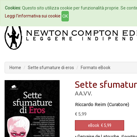
Cookies:
Questo sito utilizza cookie per funzionalità proprie. Se contin
Home
Autori
Eventi
Col
Leggi l'informativa sui cookie
OK
Home
Sette sfumature di eros
Formato eBook
Sette sfumatur
AA.VV.
Riccardo Reim (Curatore)
€ 5,99
eBook
€ 5,99
• Gervaise de Latouche,
Il portin