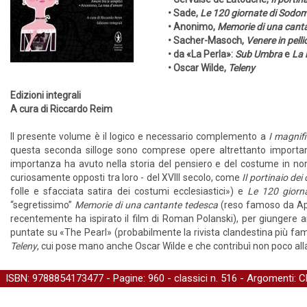
• Sade,
Le 120 giornate di Sodo
• Anonimo,
Memorie di una cant
• Sacher-Masoch,
Venere in pelli
• da «La Perla»:
Sub Umbra
e
La 
• Oscar Wilde,
Teleny
Edizioni integrali
A cura di Riccardo Reim
Il presente volume è il logico e necessario complemento a
I magnific
questa seconda silloge sono comprese opere altrettanto importanti
importanza ha avuto nella storia del pensiero e del costume in no
curiosamente opposti tra loro - del XVIII secolo, come
Il portinaio dei
folle e sfacciata satira dei costumi ecclesiastici») e
Le 120 gior
“segretissimo”
Memorie di una cantante tedesca
(reso famoso da Apo
recentemente ha ispirato il film di Roman Polanski), per giungere ai g
puntate su «The Pearl» (probabilmente la rivista clandestina più fam
Teleny
, cui pose mano anche Oscar Wilde e che contribuì non poco alla
ISBN: 9788854173477 - Pagine: 960 -
classici
n. 516 - Argomenti:
C