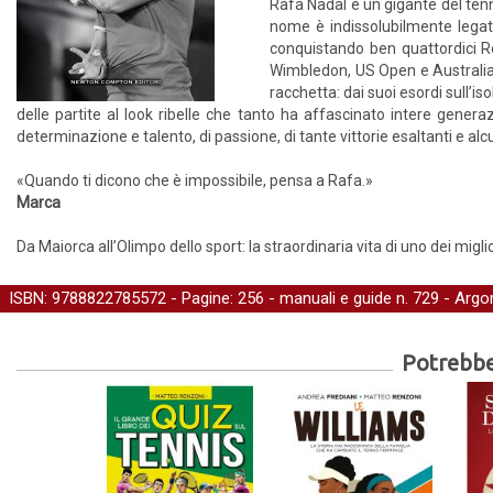
Rafa Nadal è un gigante del tennis
nome è indissolubilmente legato 
conquistando ben quattordici Rol
Wimbledon, US Open e Australia
racchetta: dai suoi esordi sull’iso
delle partite al look ribelle che tanto ha affascinato intere generazi
determinazione e talento, di passione, di tante vittorie esaltanti e alcu
«Quando ti dicono che è impossibile, pensa a Rafa.»
Marca
Da Maiorca all’Olimpo dello sport: la straordinaria vita di uno dei migli
ISBN: 9788822785572 - Pagine: 256 -
manuali e guide
n. 729 - Argo
Potrebber