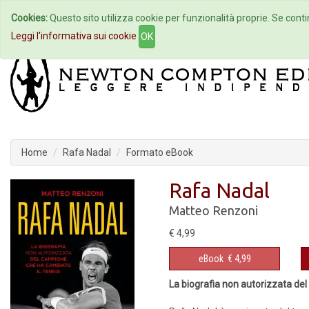
Cookies:
Questo sito utilizza cookie per funzionalità proprie. Se contin
Home
Autori
Eventi
Col
Leggi l'informativa sui cookie
OK
Home
Rafa Nadal
Formato eBook
Rafa Nadal
Matteo Renzoni
€ 4,99
eBook
€ 4,99
La biografia non autorizzata del