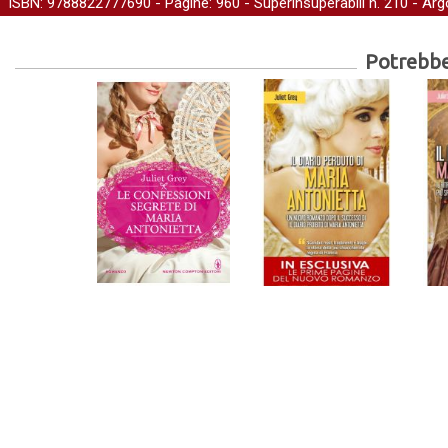
ISBN: 9788822777690 - Pagine: 960 -
Superinsuperabili
n. 210 - Ar
Potrebber