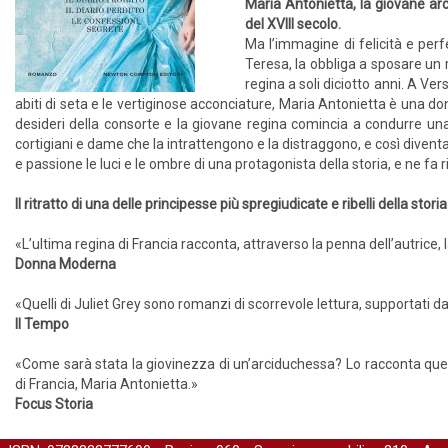
Maria Antonietta, la giovane arc
del XVIII secolo.
Ma l’immagine di felicità e per
Teresa, la obbliga a sposare un r
regina a soli diciotto anni. A Ve
abiti di seta e le vertiginose acconciature, Maria Antonietta è una don
desideri della consorte e la giovane regina comincia a condurre una 
cortigiani e dame che la intrattengono e la distraggono, e così diventa
e passione le luci e le ombre di una protagonista della storia, e ne fa r
Il ritratto di una delle principesse più spregiudicate e ribelli della storia
«L’ultima regina di Francia racconta, attraverso la penna dell’autrice, la
Donna Moderna
«Quelli di Juliet Grey sono romanzi di scorrevole lettura, supportati d
Il Tempo
«Come sarà stata la giovinezza di un’arciduchessa? Lo racconta questo 
di Francia, Maria Antonietta.»
Focus Storia