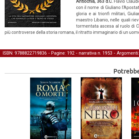
Antiochia, 363 d.C.
Flavio Claudi
con il nome di Giuliano l’Aposta
gloria e ai trionfi militari, Gi
maestro Libanio, nelle quali riev
tormentata ascesa al ruolo di Ce
più controverse della storia romana, il ritratto immaginario di un uo
ISBN: 9788822719836 - Pagine: 192 -
narrativa
n. 1953 - Argomenti
Potrebber