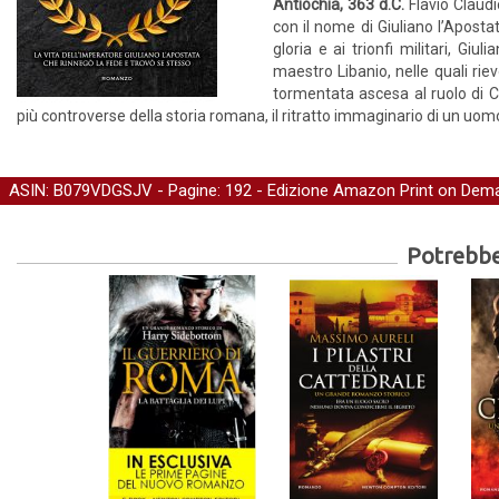
Antiochia, 363 d.C.
Flavio Claudi
con il nome di Giuliano l’Aposta
gloria e ai trionfi militari, Gi
maestro Libanio, nelle quali riev
tormentata ascesa al ruolo di Ce
più controverse della storia romana, il ritratto immaginario di un uo
ASIN: B079VDGSJV - Pagine: 192 -
Edizione Amazon Print on Dem
Potrebber