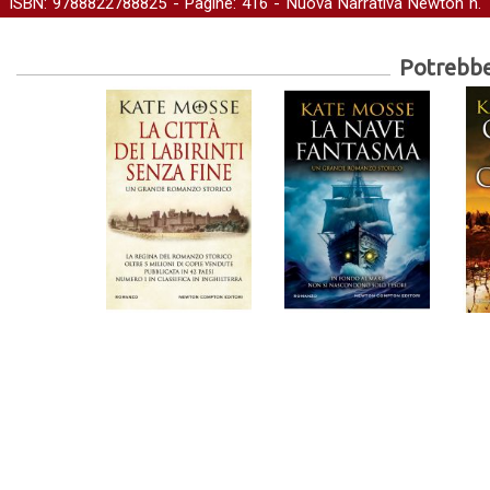
ISBN: 9788822788825 - Pagine: 416 -
Nuova Narrativa Newton
n. 
avventura
-
Gialli e Thriller
Potrebber