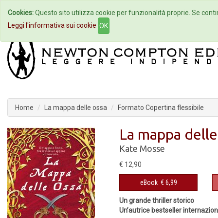
Cookies:
Questo sito utilizza cookie per funzionalità proprie. Se contin
Home
Autori
Eventi
Col
Leggi l'informativa sui cookie
OK
Home
La mappa delle ossa
Formato Copertina flessibile
La mappa delle
Kate Mosse
€ 12,90
eBook
€ 6,99
Un grande thriller storico
Un’autrice bestseller internaziona