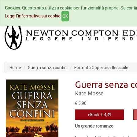
Cookies:
Questo sito utilizza cookie per funzionalità proprie. Se contin
Home
Autori
Eventi
Col
Leggi l'informativa sui cookie
OK
Home
Guerra senza confini
Formato Copertina flessibile
Guerra senza c
Kate Mosse
€ 5,90
eBook
€ 4,49
Un grande romanzo