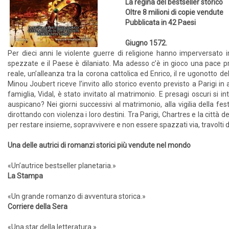
La regina del bestseller storico
Oltre 8 milioni di copie vendute
Pubblicata in 42 Paesi
Giugno 1572.
Per dieci anni le violente guerre di religione hanno imperversato i
spezzate e il Paese è dilaniato. Ma adesso c’è in gioco una pace 
reale, un’alleanza tra la corona cattolica ed Enrico, il re ugonotto 
Minou Joubert riceve l’invito allo storico evento previsto a Parigi in
famiglia, Vidal, è stato invitato al matrimonio. E presagi oscuri si i
auspicano? Nei giorni successivi al matrimonio, alla vigilia della f
dirottando con violenza i loro destini. Tra Parigi, Chartres e la città
per restare insieme, sopravvivere e non essere spazzati via, travolti d
Una delle autrici di romanzi storici più vendute nel mondo
«Un’autrice bestseller planetaria.»
La Stampa
«Un grande romanzo di avventura storica.»
Corriere della Sera
«Una star della letteratura.»