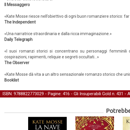
Il Messaggero
«Kate Mosse riesce nell’obiettivo di ogni buon romanziere storico: far 
The Independent
«Una narratrice straordinaria e dalla ricca immaginazione.»
Daily Telegraph
«I suoi romanzi storici si concentrano su personaggi femminili d
cospirazioni, rapimenti, reliquie e segreti occultati…»
The Observer
«Kate Mosse dà vita a un altro sensazionale romanzo storico che uni
Booklist
ISBN: 9788822773029 - Pagine: 416 -
Gli Insuperabili Gold
n. 431 - 
Potrebber