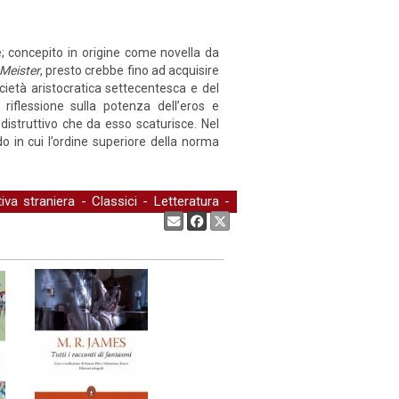
e; concepito in origine come novella da
 Meister
, presto crebbe fino ad acquisire
ietà aristocratica settecentesca e del
iflessione sulla potenza dell’eros e
 distruttivo che da esso scaturisce. Nel
 in cui l’ordine superiore della norma
tiva straniera
-
Classici
-
Letteratura
-
Condividi: