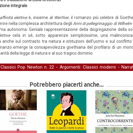
zione integrale
affinità elettive
è, insieme al
Werther
, il romanzo più celebre di Goeth
erire nella complessa architettura degli
Anni di pellegrinaggio di Wilhelm
ma autonoma. Geniale rappresentazione della disgregazione della soc
ettive
cela in sé, sotto apparenze semplicissime, una malinconica r
a anche sul contrasto tra natura e istituzioni dell’uomo e sul conflitto
omanzo emerge la consapevolezza goethiana del profilarsi di un mondo
arità della legge di natura e al suo tragico dominio.
-
Classici Pop Newton
n. 22 - Argomenti:
Classici moderni
-
Narra
Potrebbero piacerti anche...