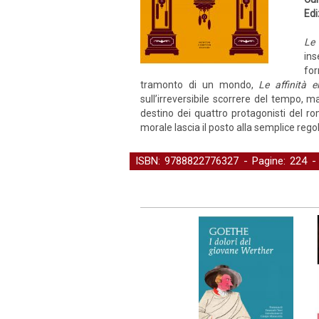
Edi
Le 
ins
for
tramonto di un mondo,
Le affinità el
sull’irreversibile scorrere del tempo, m
destino dei quattro protagonisti del r
morale lascia il posto alla semplice regol
ISBN: 9788822776327 - Pagine: 224 
Narrativa