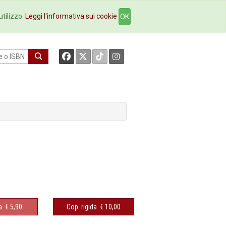
okstore
Contatti
utilizzo.
Leggi l'informativa sui cookie
OK
a
€ 5,90
Cop. rigida
€ 10,00