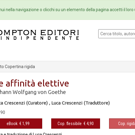
Eventi
Collane
Newsletter
Ebo
ui nella navigazione o clicchi su un elemento della pagina accetti il loro 
o Copertina rigida
e affinità elettive
hann Wolfgang von Goethe
ca Crescenzi (Curatore)
,
Luca Crescenzi (Traduttore)
,90
eBook
€ 1,99
Cop. flessibile
€ 4,90
Cop. rigid
a e traduzione di Luca Crescenzi