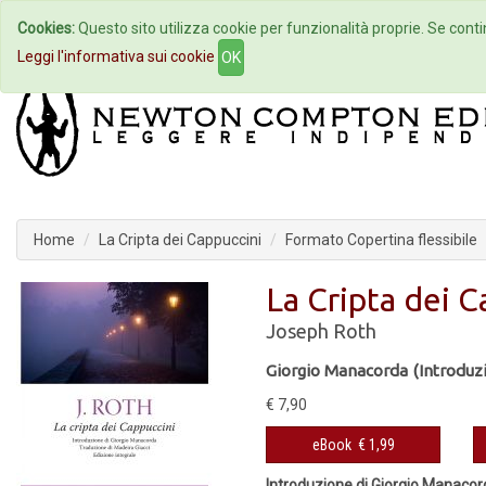
Cookies:
Questo sito utilizza cookie per funzionalità proprie. Se contin
Home
Autori
Eventi
Col
Leggi l'informativa sui cookie
OK
Home
La Cripta dei Cappuccini
Formato Copertina flessibile
La Cripta dei C
Joseph Roth
Giorgio Manacorda (Introduz
€ 7,90
eBook
€ 1,99
Introduzione di Giorgio Manacor