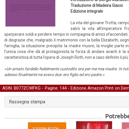
Traduzione di Madeira Giacci
Edizione integrale
La vita del giovane Trotta, rampo
salvò la vita all’imperatore 
sperperare soldi e perdere tempo in compagnia di amici sfaccendati. F
di disgrazie che, malgrado il matrimonio con la bella Elizabeth, segne
famiglia, la situazione precipita: la madre muore, la moglie parte in
l’unica cosa che dà al protagonista la forza di andare avanti è la
caratteristica di tutta l’opera di Joseph Roth, non a caso definito il p
«Un amato fardello fedelmente custodito era per me mia madre. In tutt
adesso finalmente ne avevo due: ero figlio ed ero padre.»
ASIN: B077ZCWFKG - Pagine: 144 -
Edizione Amazon Print on De
Narrativa
Rassegna stampa
Potrebber