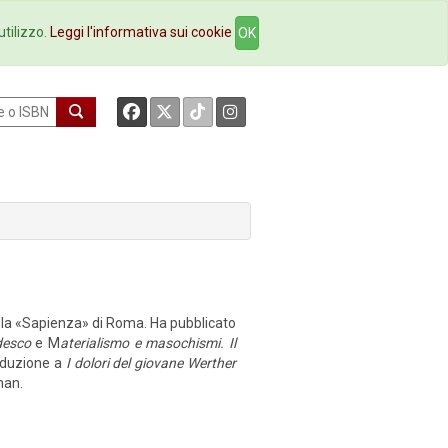
okstore
Contatti
utilizzo.
Leggi l'informativa sui cookie
OK
e la «Sapienza» di Roma. Ha pubblicato
desco
e M
aterialismo e masochismi. Il
roduzione a
I dolori del giovane Werther
man.