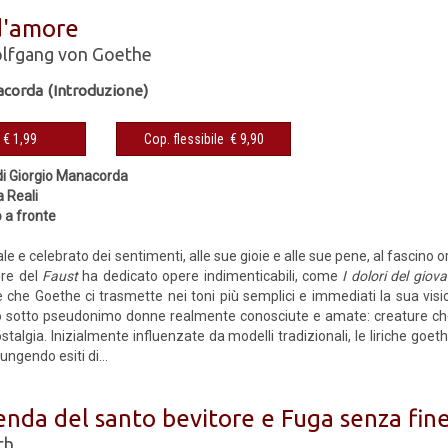
d'amore
lfgang von Goethe
acorda (Introduzione)
eBook € 1,99
Cop. flessibile € 9,90
di Giorgio Manacorda
a Reali
 a fronte
ale e celebrato dei sentimenti, alle sue gioie e alle sue pene, al fascino 
ore del
Faust
ha dedicato opere indimenticabili, come
I dolori del gio
 che Goethe ci trasmette nei toni più semplici e immediati la sua visi
 sotto pseudonimo donne realmente conosciute e amate: creature che
talgia. Inizialmente influenzate da modelli tradizionali, le liriche goet
iungendo esiti di...
enda del santo bevitore e Fuga senza fin
th