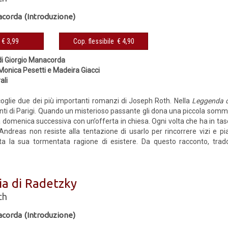
acorda (Introduzione)
eBook € 3,99
Cop. flessibile € 4,90
di Giorgio Manacorda
 Monica Pesetti e Madeira Giacci
ali
coglie due dei più importanti romanzi di Joseph Roth. Nella
Leggenda d
ponti di Parigi. Quando un misterioso passante gli dona una piccola somm
 la domenica successiva con un’offerta in chiesa. Ogni volta che ha in tasc
 Andreas non resiste alla tentazione di usarlo per rincorrere vizi e pi
ta la sua tormentata ragione di esistere. Da questo racconto, trado
ia di Radetzky
th
acorda (Introduzione)