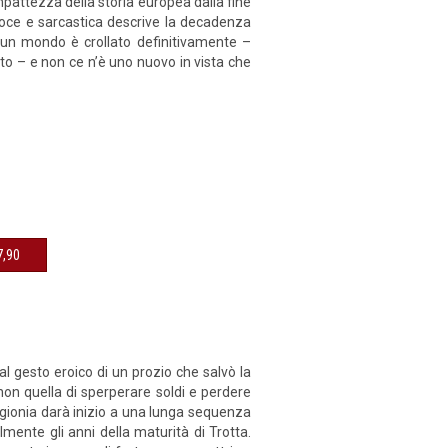
mpattezza della storia europea dalla fine
roce e sarcastica descrive la decadenza
: un mondo è crollato definitivamente –
o – e non ce n’è uno nuovo in vista che
sibile € 7,90
al gesto eroico di un prozio che salvò la
on quella di sperperare soldi e perdere
igionia darà inizio a una lunga sequenza
mente gli anni della maturità di Trotta.