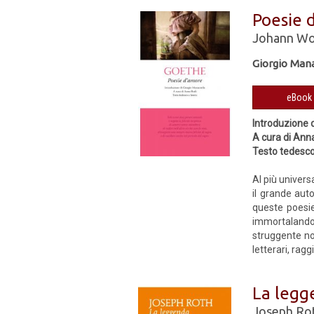
Poesie 
Johann Wo
Giorgio Man
Introduzione 
A cura di Ann
Testo tedesco
Al più univers
il grande aut
queste poesie
immortalando
struggente nos
letterari, ragg
La legg
Joseph Ro