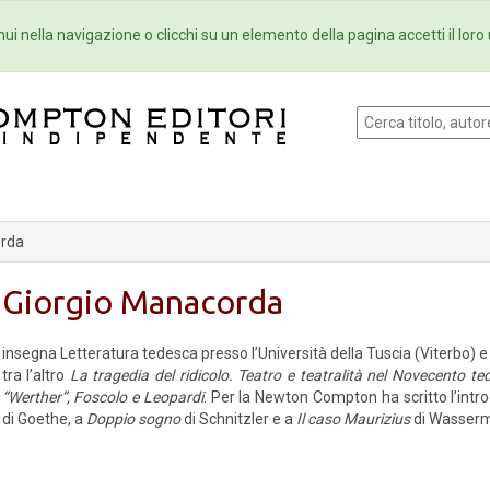
Eventi
Collane
Newsletter
Ebo
ui nella navigazione o clicchi su un elemento della pagina accetti il loro 
orda
Giorgio Manacorda
insegna Letteratura tedesca presso l’Università della Tuscia (Viterbo) 
tra l’altro
La tragedia del ridicolo. Teatro e teatralità nel Novecento te
“Werther”, Foscolo e Leopardi
. Per la Newton Compton ha scritto l’int
di Goethe, a
Doppio sogno
di Schnitzler e a
Il caso Maurizius
di Wasser