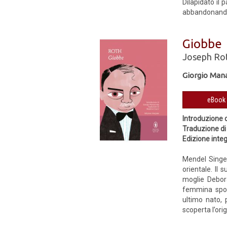
Dilapidato il 
abbandonando lu
Giobbe
Joseph Ro
Giorgio Man
Introduzione 
Traduzione di
Edizione inte
Mendel Singer
orientale. Il 
moglie Debora
femmina sposa
ultimo nato, 
scoperta l’orig