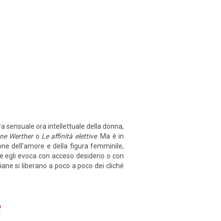
ora sensuale ora intellettuale della donna,
vane Werther
o
Le affinità elettive
. Ma è in
one dell’amore e della figura femminile,
 egli evoca con acceso desiderio o con
hiane si liberano a poco a poco dei cliché
e