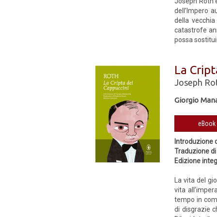
Joseph Roth è 
dell’Impero a
della vecchia
catastrofe an
possa sostitui
La Cript
Joseph Ro
Giorgio Man
Introduzione 
Traduzione di
Edizione inte
La vita del gi
vita all’impe
tempo in comp
di disgrazie 