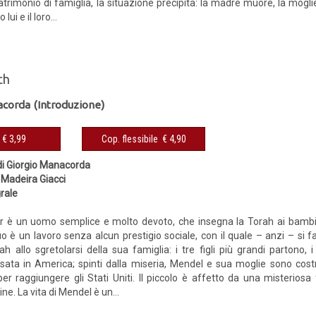
patrimonio di famiglia, la situazione precipita: la madre muore, la mogli
i e il loro...
th
acorda (Introduzione)
eBook € 3,99
Cop. flessibile € 4,90
di Giorgio Manacorda
 Madeira Giacci
grale
 è un uomo semplice e molto devoto, che insegna la Torah ai bambin
suo è un lavoro senza alcun prestigio sociale, con il quale – anzi – si 
h allo sgretolarsi della sua famiglia: i tre figli più grandi partono, i
ta in America; spinti dalla miseria, Mendel e sua moglie sono cost
per raggiungere gli Stati Uniti. Il piccolo è affetto da una misterio
ine. La vita di Mendel è un...