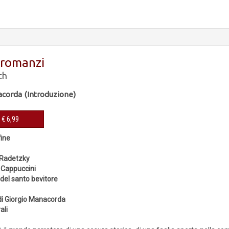
 romanzi
th
acorda (Introduzione)
eBook € 6,99
fine
i Radetzky
i Cappuccini
 del santo bevitore
di Giorgio Manacorda
ali