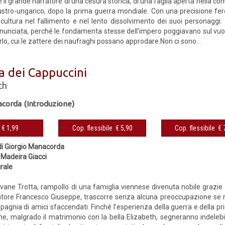
il grande narratore di una cesura storica, di una faglia aperta nella co
ustro-ungarico, dopo la prima guerra mondiale. Con una precisione fe
 cultura nel fallimento e nel lento dissolvimento dei suoi personaggi
nunciata, perché le fondamenta stesse dell’impero poggiavano sul vuot
rlo, cui le zattere dei naufraghi possano approdare.Non ci sono...
a dei Cappuccini
th
acorda (Introduzione)
eBook € 1,99
Cop. flessibile € 5,90
Cop. fles
di Giorgio Manacorda
 Madeira Giacci
grale
ovane Trotta, rampollo di una famiglia viennese divenuta nobile grazie 
ratore Francesco Giuseppe, trascorre senza alcuna preoccupazione se n
agnia di amici sfaccendati. Finché l’esperienza della guerra e della pr
che, malgrado il matrimonio con la bella Elizabeth, segneranno indelebil