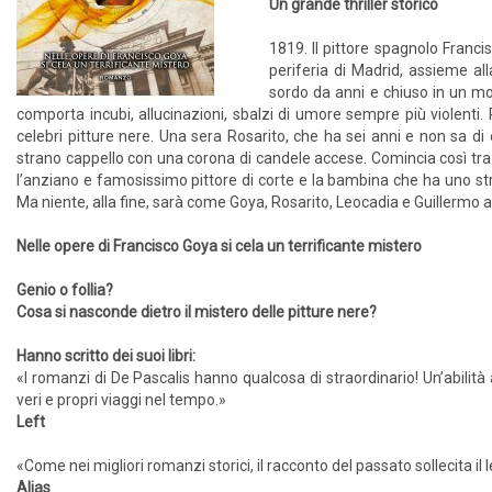
Un grande thriller storico
1819. Il pittore spagnolo Franci
periferia di Madrid, assieme all
sordo da anni e chiuso in un mo
comporta incubi, allucinazioni, sbalzi di umore sempre più violenti. P
celebri pitture nere. Una sera Rosarito, che ha sei anni e non sa di
strano cappello con una corona di candele accese. Comincia così tra i
l’anziano e famosissimo pittore di corte e la bambina che ha uno straor
Ma niente, alla fine, sarà come Goya, Rosarito, Leocadia e Guillermo 
Nelle opere di Francisco Goya si cela un terrificante mistero
Genio o follia?
Cosa si nasconde dietro il mistero delle pitture nere?
Hanno scritto dei suoi libri:
«I romanzi di De Pascalis hanno qualcosa di straordinario! Un’abilità a
veri e propri viaggi nel tempo.»
Left
«Come nei migliori romanzi storici, il racconto del passato sollecita il 
Alias