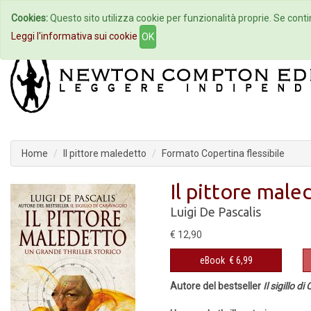
Cookies:
Questo sito utilizza cookie per funzionalità proprie. Se contin
Home
Autori
Eventi
Col
Leggi l'informativa sui cookie
OK
Home
Il pittore maledetto
Formato Copertina flessibile
Il pittore male
Luigi De Pascalis
€ 12,90
eBook
€ 6,99
Autore del bestseller
Il sigillo d