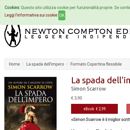
Cookies:
Questo sito utilizza cookie per funzionalità proprie. Se contin
Home
Autori
Eventi
Col
Leggi l'informativa sui cookie
OK
Home
La spada dell'impero
Formato Copertina flessibile
La spada dell'
Simon Scarrow
€ 3,90
eBook
€ 2,99
«Simon Scarrow è il miglior scritt