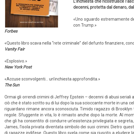
L’inchiesta che ricostruisce l’a
decenni, protetta dal denaro, dal
«Uno sguardo estremamente dettag
con Trump.»
Forbes
«Questo libro scava nella “rete criminale” del defunto finanziere, con
Vanity Fair
«Esplosivo.»
New York Post
«Accuse sconvolgenti… un’inchiesta approfondita.»
The Sun
Ormai gli orrendi crimini di Jeffrey Epstein – decenni di abusi serial
ciò che è stato scritto su di lui dopo la sua scioccante morte in una c
riguardano rimane ancora sconosciuta. Timido ragazzo di Brooklyn tr
regole. Sfuggente in vita, lo è rimasto anche dopo la morte. Al mo
che gli ha consentito di condurre un’esistenza privilegiata e segret
James, l’isola privata diventata simbolo dei suoi crimini. Dietro qu
di ragazze indifese. Questo libro svela come sia riuscito a eludere l