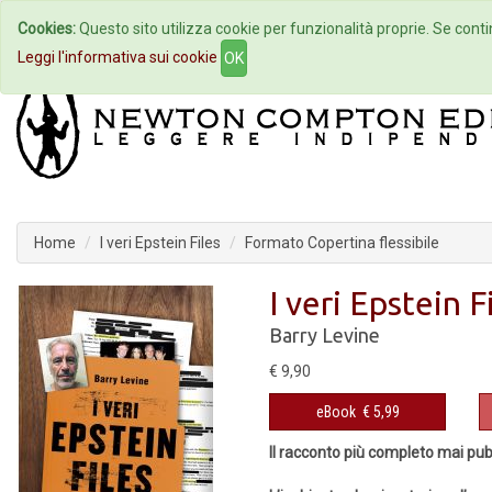
Cookies:
Questo sito utilizza cookie per funzionalità proprie. Se contin
Home
Autori
Eventi
Col
Leggi l'informativa sui cookie
OK
Home
I veri Epstein Files
Formato Copertina flessibile
I veri Epstein F
Barry Levine
€ 9,90
eBook
€ 5,99
Il racconto più completo mai pubbl