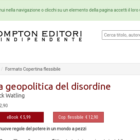
Eventi
Collane
Newsletter
Ebo
ui nella navigazione o clicchi su un elemento della pagina accetti il loro 
Formato Copertina flessibile
a geopolitica del disordine
ck Watling
2,90
eBook
€ 5,99
Cop. flessibile
€ 12,90
nuove regole del potere in un mondo a pezzi