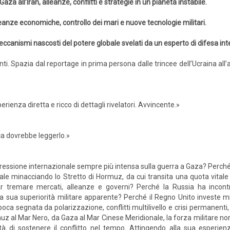
Gaza all’Iran, alleanze, conflitti e strategie in un pianeta instabile.
eanze economiche, controllo dei mari e nuove tecnologie militari.
eccanismi nascosti del potere globale svelati da un esperto di difesa int
nti. Spazia dal reportage in prima persona dalle trincee dell’Ucraina all’a
erienza diretta e ricco di dettagli rivelatori. Avvincente.»
ca dovrebbe leggerlo.»
pressione internazionale sempre più intensa sulla guerra a Gaza? Perché l
ale minacciando lo Stretto di Hormuz, da cui transita una quota vital
ar tremare mercati, alleanze e governi? Perché la Russia ha incontra
la sua superiorità militare apparente? Perché il Regno Unito investe mi
a segnata da polarizzazione, conflitti multilivello e crisi permanenti, 
muz al Mar Nero, da Gaza al Mar Cinese Meridionale, la forza militare non
cità di sostenere il conflitto nel tempo. Attingendo alla sua esperi