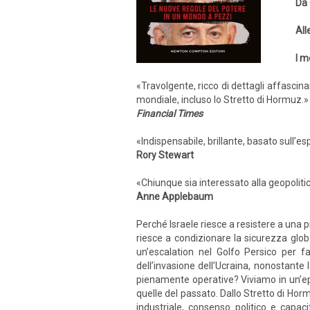
Da 
All
I m
«Travolgente, ricco di dettagli affascina
mondiale, incluso lo Stretto di Hormuz.»
Financial Times
«Indispensabile, brillante, basato sull’esp
Rory Stewart
«Chiunque sia interessato alla geopoliti
Anne Applebaum
Perché Israele riesce a resistere a una 
riesce a condizionare la sicurezza glob
un’escalation nel Golfo Persico per f
dell’invasione dell’Ucraina, nonostante 
pienamente operative? Viviamo in un’epoc
quelle del passato. Dallo Stretto di Hor
industriale, consenso politico e capa