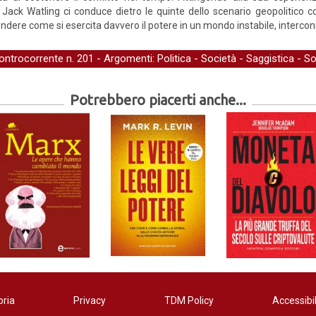
i, Jack Watling ci conduce dietro le quinte dello scenario geopolitic
ndere come si esercita davvero il potere in un mondo instabile, interco
ontrocorrente
n. 201 - Argomenti:
Politica
-
Società
-
Saggistica
-
So
Potrebbero piacerti anche...
oria
Privacy
TDM Policy
Accessibil