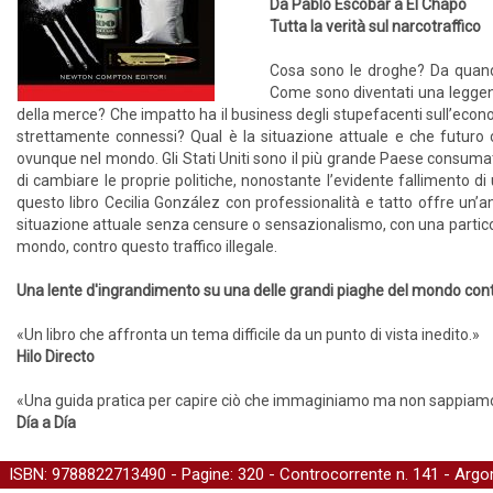
Da Pablo Escobar a El Chapo
Tutta la verità sul narcotraffico
Cosa sono le droghe? Da quand
Come sono diventati una leggenda
della merce? Che impatto ha il business degli stupefacenti sull’econ
strettamente connessi? Qual è la situazione attuale e che futuro c
ovunque nel mondo. Gli Stati Uniti sono il più grande Paese consumatore
di cambiare le proprie politiche, nonostante l’evidente fallimento 
questo libro Cecilia González con professionalità e tatto offre u
situazione attuale senza censure o sensazionalismo, con una partico
mondo, contro questo traffico illegale.
Una lente d'ingrandimento su una delle grandi piaghe del mondo c
«Un libro che affronta un tema difficile da un punto di vista inedito.»
Hilo Directo
«Una guida pratica per capire ciò che immaginiamo ma non sappiamo a
Día a Día
ISBN: 9788822713490 - Pagine: 320 -
Controcorrente
n. 141 - Argo