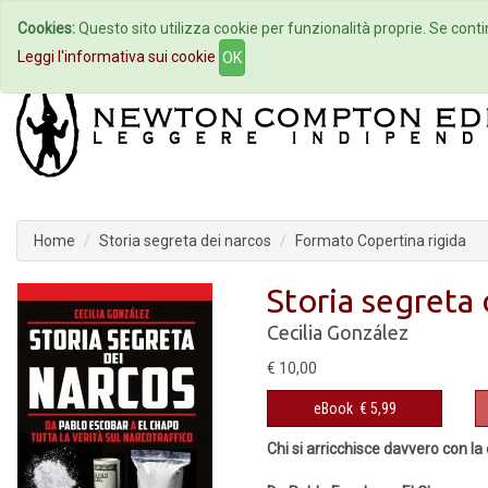
Cookies:
Questo sito utilizza cookie per funzionalità proprie. Se contin
Home
Autori
Eventi
Col
Leggi l'informativa sui cookie
OK
Home
Storia segreta dei narcos
Formato Copertina rigida
Storia segreta 
Cecilia González
€ 10,00
eBook
€ 5,99
Chi si arricchisce davvero con la