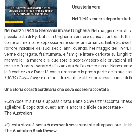
Una storia vera
Nel 1944 vennero deportati tutti 
Nel marzo 1944 la Germania invase l’Ungheria.
Nel maggio dello stes
piccola città di Nyírbátor, in Ungheria, vennero caricati sui treni tutti
come un memoir e appassionante come un romanzo, Baba Schwartz des
l’orrore indicibile dei suoi sedici anni quando, nel maggio del 1944, 
venne disgregata, frantumata, e famiglie intere caricate su lunghi 
mentre lei, la madre e le due sorelle sopravvissero alle privazioni, al
morte e furono liberate dall’avanzata dell’esercito russo. Nonostant
la freschezza e l’onestà con cui racconta la prima parte della sua st
I 3000 di Auschwitz
è un libro straziante e al tempo stesso carico di fid
Una storia così straordinaria che deve essere raccontata
«Con voce misurata e appassionata, Baba Schwartz racconta l’inesorab
agli ebrei. E dopo tutti questi anni è ancora difficile da accettare.»
The Australian
«Questa storia è piena di momenti sinceramente strappacuore. Un libro 
The Australian Book Review