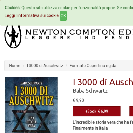
Cookies:
Questo sito utilizza cookie per funzionalità proprie. Se contin
Home
Autori
Eventi
Col
Leggi l'informativa sui cookie
OK
Home
I 3000 di Auschwitz
Formato Copertina rigida
I 3000 di Ausc
Baba Schwartz
€ 9,90
eBook
€ 6,99
L’incredibile storia vera che h
Finalmente in Italia