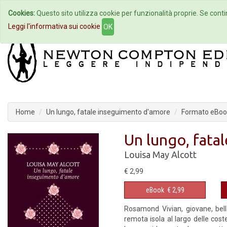
Cookies:
Questo sito utilizza cookie per funzionalità proprie. Se contin
Home
Autori
Eventi
Col
Leggi l'informativa sui cookie
OK
Home
Un lungo, fatale inseguimento d'amore
Formato eBoo
Un lungo, fata
Louisa May Alcott
€ 2,99
eBook
€ 2,99
Rosamond Vivian, giovane, bell
remota isola al largo delle cos