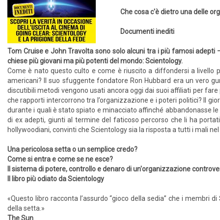
Che cosa c'è dietro una delle or
Documenti inediti
Tom Cruise e John Travolta sono solo alcuni tra i più famosi adepti 
chiese più giovani ma più potenti del mondo: Scientology.
Come è nato questo culto e come è riuscito a diffondersi a livello 
americani? Il suo sfuggente fondatore Ron Hubbard era un vero guru
discutibili metodi vengono usati ancora oggi dai suoi affiliati per far
che rapporti intercorrono tra l’organizzazione e i poteri politici? Il 
durante i quali è stato spiato e minacciato affinché abbandonasse le s
di ex adepti, giunti al termine del faticoso percorso che li ha portati
hollywoodiani, convinti che Scientology sia la risposta a tutti i mali n
Una pericolosa setta o un semplice credo?
Come si entra e come se ne esce?
Il sistema di potere, controllo e denaro di un'organizzazione controv
Il libro più odiato da Scientology
«Questo libro racconta l’assurdo “gioco della sedia” che i membri di 
della setta.»
The Sun