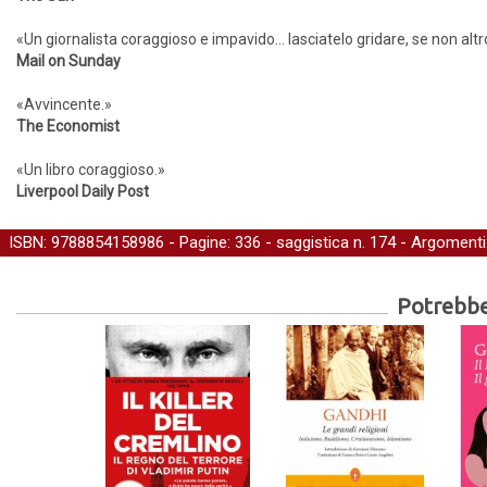
«Un giornalista coraggioso e impavido… lasciatelo gridare, se non altro
Mail on Sunday
«Avvincente.»
The Economist
«Un libro coraggioso.»
Liverpool Daily Post
ISBN: 9788854158986 - Pagine: 336 -
saggistica
n. 174 - Argomenti
Potrebber