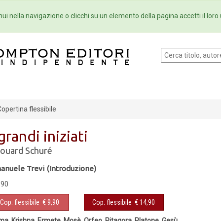
Eventi
Collane
Newsletter
Ebo
ui nella navigazione o clicchi su un elemento della pagina accetti il loro 
opertina flessibile
 grandi iniziati
ouard Schuré
anuele Trevi (Introduzione)
,90
Cop. flessibile
€ 9,90
Cop. flessibile
€ 14,90
a, Krishna, Ermete, Mosè, Orfeo, Pitagora, Platone, Gesù.