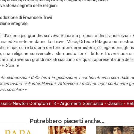
ve storia segreta delle religioni
roduzione di Emanuele Trevi
zione integrale
d’azione più grandi», scriveva Schuré a proposito dei grandi iniziati. 
shna ed Ermete ne danno la chiave, Mosè, Orfeo e Pitagora ne mostrano l
huré ripercorre la storia dei fondatori dei «misteri», collegandone gli 
na religione «universale». «In questo libro il lettore troverà una sor
parti, attraverso i grandi iniziati ciascuno dei quali rappresenta una dell
 É. Schuré.
nte elaborazioni della terra in gestazione, i continenti emersero dalle a
chiamavano cicli interdiluviani. Attraverso i millenni, ogni continente g
iverso colore.»
lassici Newton Compton
n. 3 - Argomenti:
Spiritualità
-
Classici
-
Reli
Potrebbero piacerti anche...