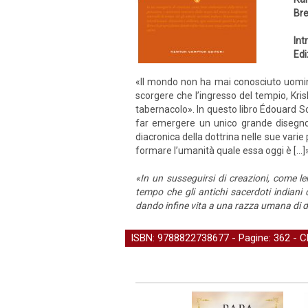
Bre
Int
Edi
«Il mondo non ha mai conosciuto uomini 
scorgere che l’ingresso del tempio, Kri
tabernacolo». In questo libro Édouard Sc
far emergere un unico grande disegno, u
diacronica della dottrina nelle sue varie 
formare l’umanità quale essa oggi è […]»
«In un susseguirsi di creazioni, come le
tempo che gli antichi sacerdoti indiani 
dando infine vita a una razza umana di d
ISBN: 9788822738677 - Pagine: 362 -
C