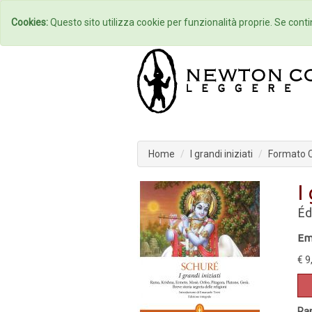
Home
Autori
Cookies:
Questo sito utilizza cookie per funzionalità proprie. Se contin
Home
I grandi iniziati
Formato C
I
Éd
Em
€ 9
Ram