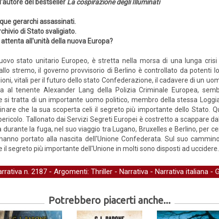
l'autore del bestseller
La cospirazione degli Illuminati
que gerarchi assassinati.
rchivio di Stato svaligiato.
 attenta all'unità della nuova Europa?
ovo stato unitario Europeo, è stretta nella morsa di una lunga crisi 
è allo stremo, il governo provvisorio di Berlino è controllato da potenti
zioni, vitali per il futuro dello stato Confederazione, il cadavere di un uo
ata al tenente Alexander Lang della Polizia Criminale Europea, sembra
he si tratta di un importante uomo politico, membro della stessa Logg
nare che la sua scoperta celi il segreto più importante dello Stato.
 pericolo. Tallonato dai Servizi Segreti Europei è costretto a scappare dal
urante la fuga, nel suo viaggio tra Lugano, Bruxelles e Berlino, per cerc
he hanno portato alla nascita dell'Unione Confederata. Sul suo cammino 
il segreto più importante dell'Unione in molti sono disposti ad uccidere
arrativa
n. 2187 - Argomenti:
Thriller
-
Narrativa
-
Narrativa italiana
-
G
Potrebbero piacerti anche...