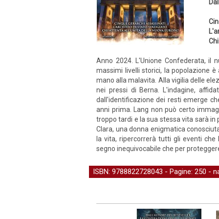
Dal
Cin
L'a
Chi
Anno 2024. L'Unione Confederata, il nu
massimi livelli storici, la popolazione 
mano alla malavita. Alla vigilia delle ele
nei pressi di Berna. L'indagine, affid
dall'identificazione dei resti emerge c
anni prima. Lang non può certo immagi
troppo tardi e la sua stessa vita sarà in
Clara, una donna enigmatica conosciuta d
la vita, ripercorrerà tutti gli eventi c
segno inequivocabile che per proteggere 
ISBN: 9788822728043 - Pagine: 250 -
n