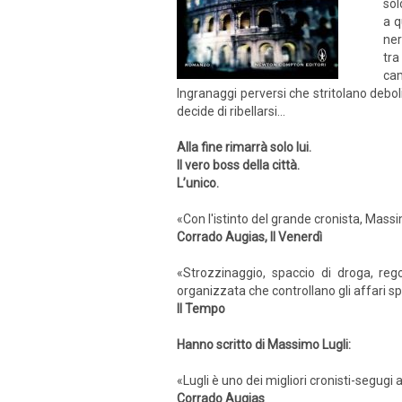
sol
a q
ner
tra
cam
Ingranaggi perversi che stritolano debol
decide di ribellarsi…
Alla fine rimarrà solo lui.
Il vero boss della città.
L’unico.
«Con l'istinto del grande cronista, Mass
Corrado Augias, Il Venerdì
«Strozzinaggio, spaccio di droga, reg
organizzata che controllano gli affari spo
Il Tempo
Hanno scritto di Massimo Lugli:
«Lugli è uno dei migliori cronisti-segugi
Corrado Augias