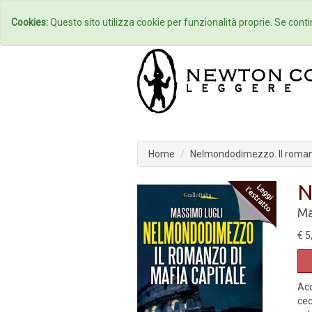
Home
Autori
Cookies:
Questo sito utilizza cookie per funzionalità proprie. Se contin
Home
Nelmondodimezzo. Il romanz
N
Ma
€ 5
Acc
cec