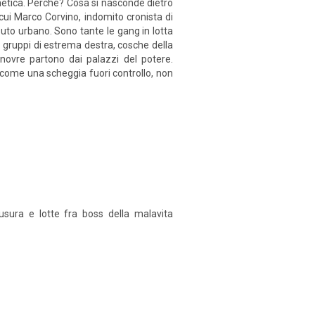
enetica. Perché? Cosa si nasconde dietro
 cui Marco Corvino, indomito cronista di
ssuto urbano. Sono tante le gang in lotta
ari, gruppi di estrema destra, cosche della
anovre partono dai palazzi del potere.
o, come una scheggia fuori controllo, non
usura e lotte fra boss della malavita