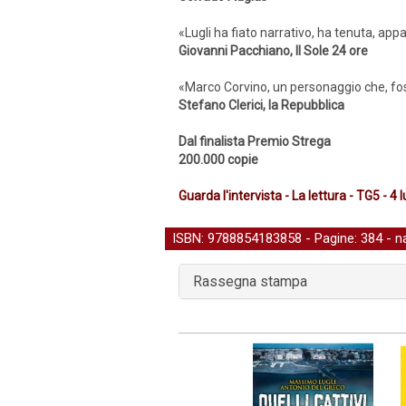
«Lugli ha fiato narrativo, ha tenuta, app
Giovanni Pacchiano, Il Sole 24 ore
«Marco Corvino, un personaggio che, fossi
Stefano Clerici, la Repubblica
Dal finalista Premio Strega
200.000 copie
Guarda l'intervista - La lettura - TG5 - 4 
ISBN: 9788854183858 - Pagine: 384 -
n
Rassegna stampa