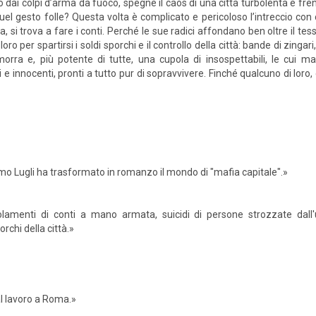
o dai colpi d’arma da fuoco, spegne il caos di una città turbolenta e fr
uel gesto folle? Questa volta è complicato e pericoloso l’intreccio con
a, si trova a fare i conti. Perché le sue radici affondano ben oltre il te
 loro per spartirsi i soldi sporchi e il controllo della città: bande di zing
orra e, più potente di tutte, una cupola di insospettabili, le cui m
i e innocenti, pronti a tutto pur di sopravvivere. Finché qualcuno di lor
imo Lugli ha trasformato in romanzo il mondo di "mafia capitale".»
olamenti di conti a mano armata, suicidi di persone strozzate dall'
rchi della città.»
 al lavoro a Roma.»