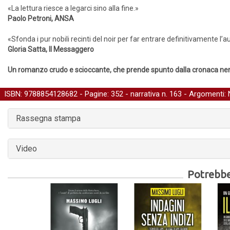
«La lettura riesce a legarci sino alla fine.»
Paolo Petroni, ANSA
«Sfonda i pur nobili recinti del noir per far entrare definitivamente l’au
Gloria Satta, Il Messaggero
Un romanzo crudo e scioccante, che prende spunto dalla cronaca nera
ISBN: 9788854128682 - Pagine: 352 -
narrativa
n. 163 - Argomenti:
Rassegna stampa
Video
Potrebber