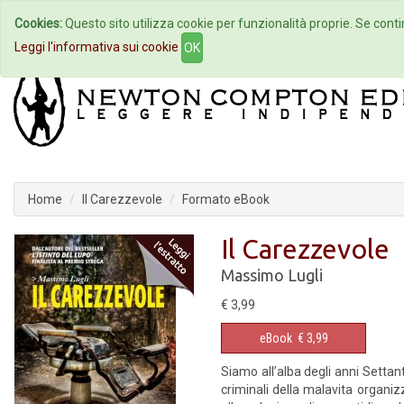
Cookies:
Questo sito utilizza cookie per funzionalità proprie. Se contin
Home
Autori
Eventi
Col
Leggi l'informativa sui cookie
OK
Home
Il Carezzevole
Formato eBook
Il Carezzevole
Massimo Lugli
€ 3,99
eBook
€ 3,99
Siamo all’alba degli anni Settan
criminali della malavita organi