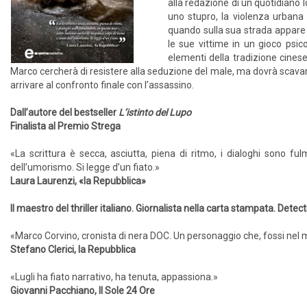
alla redazione di un quotidiano l
uno stupro, la violenza urbana
quando sulla sua strada appare 
le sue vittime in un gioco psic
elementi della tradizione cinese:
Marco cercherà di resistere alla seduzione del male, ma dovrà scavare
arrivare al confronto finale con l’assassino.
Dall’autore del bestseller
L’istinto del Lupo
Finalista al Premio Strega
«La scrittura è secca, asciutta, piena di ritmo, i dialoghi sono ful
dell’umorismo. Si legge d’un fiato.»
Laura Laurenzi, «la Repubblica»
Il maestro del thriller italiano. Giornalista nella carta stampata. Detectiv
«Marco Corvino, cronista di nera DOC. Un personaggio che, fossi nel mo
Stefano Clerici, la Repubblica
«Lugli ha fiato narrativo, ha tenuta, appassiona.»
Giovanni Pacchiano, Il Sole 24 Ore