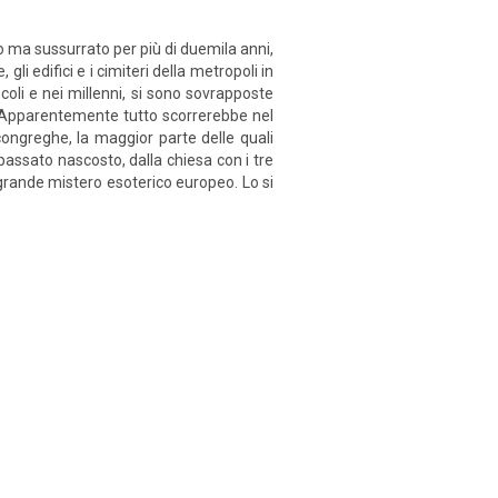
o ma sussurrato per più di duemila anni,
li edifici e i cimiteri della metropoli in
coli e nei millenni, si sono sovrapposte
ese. Apparentemente tutto scorrerebbe nel
 congreghe, la maggior parte delle quali
passato nascosto, dalla chiesa con i tre
 grande mistero esoterico europeo. Lo si