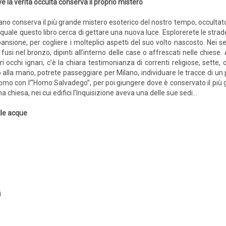
e la verità occulta conserva il proprio mistero
ano conserva il più grande mistero esoterico del nostro tempo, occultat
 quale questo libro cerca di gettare una nuova luce. Esplorerete le strade, g
ansione, per cogliere i molteplici aspetti del suo volto nascosto. Nei se
a, fusi nel bronzo, dipinti all’interno delle case o affrescati nelle chi
 occhi ignari, c’è la chiara testimonianza di correnti religiose, sette,
o alla mano, potrete passeggiare per Milano, individuare le tracce di un 
 Duomo con l’“Homo Salvadego”, per poi giungere dove è conservato il più
a chiesa, nei cui edifici l’Inquisizione aveva una delle sue sedi…
lle acque
i