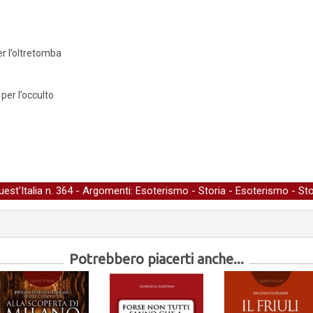
per l’oltretomba
er l’occulto
uest'Italia
n. 364 - Argomenti:
Esoterismo
-
Storia
-
Esoterismo
-
Sto
Potrebbero piacerti anche...