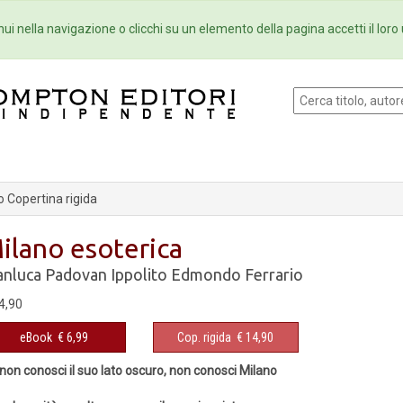
Eventi
Collane
Newsletter
Ebo
ui nella navigazione o clicchi su un elemento della pagina accetti il loro 
 Copertina rigida
ilano esoterica
anluca Padovan
Ippolito Edmondo Ferrario
4,90
eBook
€ 6,99
Cop. rigida
€ 14,90
non conosci il suo lato oscuro, non conosci Milano