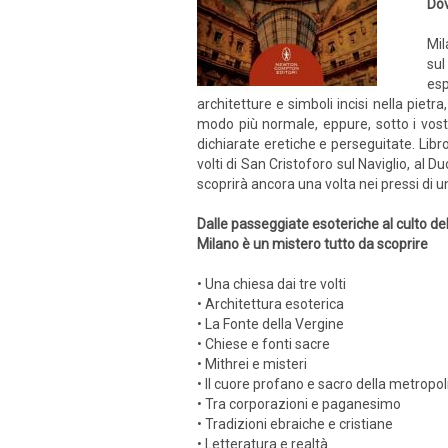
Dov
Mil
sul
esp
architetture e simboli incisi nella pietr
modo più normale, eppure, sotto i vostri
dichiarate eretiche e perseguitate. Libr
volti di San Cristoforo sul Naviglio, al
scoprirà ancora una volta nei pressi di un
Dalle passeggiate esoteriche al culto de
Milano è un mistero tutto da scoprire
• Una chiesa dai tre volti
• Architettura esoterica
• La Fonte della Vergine
• Chiese e fonti sacre
• Mithrei e misteri
• Il cuore profano e sacro della metropol
• Tra corporazioni e paganesimo
• Tradizioni ebraiche e cristiane
• Letteratura e realtà