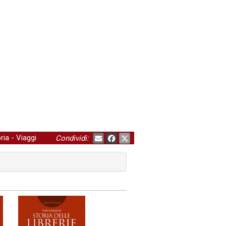
ria
-
Viaggi
Condividi: