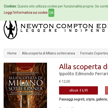
Cookies:
Questo sito utilizza cookie per funzionalità proprie. Se contin
Home
Autori
Eventi
Col
Leggi l'informativa sui cookie
OK
Home
Alla scoperta di Milano sotterranea
Formato Copertina
Alla scoperta d
Ippolito Edmondo Ferrar
€ 12,00
eBook
€ 6,99
Passaggi segreti, cripte, gallerie,