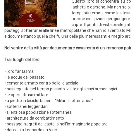
Questo libro si concentra su cosa
laghetti e darsene. Ma non solo. 
tempi più remoti, come le stess
precise indicazioni per giungere i
cripte. Il punto di vista privileg
posteggi sotterranei alle linee metropolitane che hanno sventrato Mi
e documentando quella che fu una delle più interessanti e meglio arc
Nel ventre della città per documentare cosa resta di un immenso patri
Tra i luoghi del libro
• l’oro fantasma
• le acque del passato
• cemento armato contro bolidi d’acciaio
• passeggiate nel tempo passato: visite agli scavi archeologici
• le opere di uso militare
• a piedi o in bicicletta per … “Milano sotterranea”
• sotterranei leggendari
• silenziosa popolazione sotterranea
• architetture da combattimento
• passaggi segreti del castello nell’immaginario popolare
• dai celti a Leonardo da Vinci