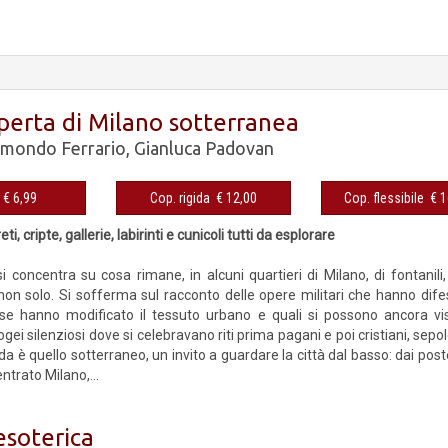
operta di Milano sotterranea
dmondo Ferrario
,
Gianluca Padovan
eBook € 6,99
Cop. rigida € 12,00
Cop. fles
i, cripte, gallerie, labirinti e cunicoli tutti da esplorare
i concentra su cosa rimane, in alcuni quartieri di Milano, di fontanili, 
on solo. Si sofferma sul racconto delle opere militari che hanno difeso
e hanno modificato il tessuto urbano e quali si possono ancora visi
gei silenziosi dove si celebravano riti prima pagani e poi cristiani, sepolcr
a è quello sotterraneo, un invito a guardare la città dal basso: dai post
trato Milano,...
esoterica