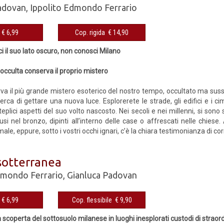
adovan
,
Ippolito Edmondo Ferrario
eBook € 6,99
Cop. rigida € 14,90
 il suo lato oscuro, non conosci Milano
 occulta conserva il proprio mistero
va il più grande mistero esoterico del nostro tempo, occultato ma sussu
erca di gettare una nuova luce. Esplorerete le strade, gli edifici e i ci
teplici aspetti del suo volto nascosto. Nei secoli e nei millenni, si sono
 fusi nel bronzo, dipinti all’interno delle case o affrescati nelle chie
le, eppure, sotto i vostri occhi ignari, c’è la chiara testimonianza di corre
sotterranea
dmondo Ferrario
,
Gianluca Padovan
eBook € 6,99
Cop. flessibile € 9,90
a scoperta del sottosuolo milanese in luoghi inesplorati custodi di straord