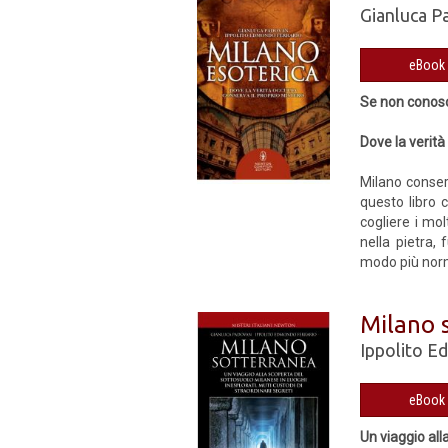
Gianluca P
Se non conosci
Dove la verità
Milano conser
questo libro c
cogliere i mol
nella pietra,
modo più norma
Milano 
Ippolito E
Un viaggio all