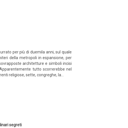
rrato per più di duemila anni, sul quale
miteri della metropoli in espansione, per
 sovrapposte architetture e simboli incisi
se. Apparentemente tutto scorrerebbe nel
nti religiose, sette, congreghe, la...
inari segreti