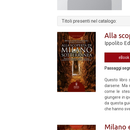
Titoli presenti nel catalogo:
Alla sc
Ippolito E
Passaggi segret
Questo libro s
darsene. Ma n
come le stess
giungere in ipo
da questa guid
che hanno sven
Milano 