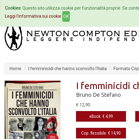
Cookies:
Questo sito utilizza cookie per funzionalità proprie. Se contin
Home
Autori
Eventi
Col
Leggi l'informativa sui cookie
OK
Home
I femminicidi che hanno sconvolto l'Italia
Formato Cope
I femminicidi c
Bruno De Stefano
€ 12,90
eBook
€ 4,99
Cop. flessibile
€ 14,90