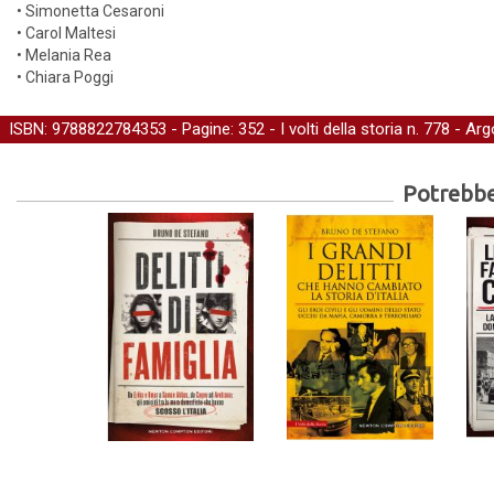
• Simonetta Cesaroni
• Carol Maltesi
• Melania Rea
• Chiara Poggi
ISBN: 9788822784353 - Pagine: 352 -
I volti della storia
n. 778 - Ar
Potrebber