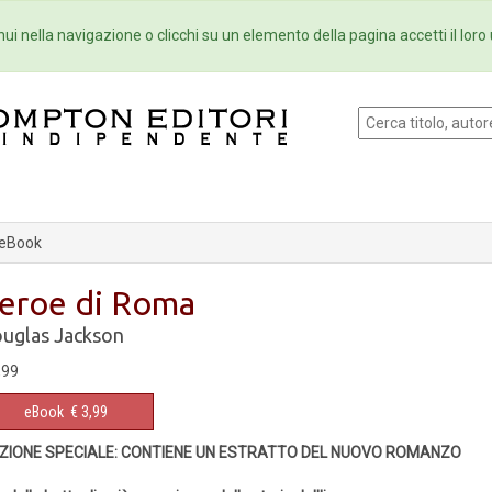
Eventi
Collane
Newsletter
Ebo
ui nella navigazione o clicchi su un elemento della pagina accetti il loro 
 eBook
'eroe di Roma
uglas Jackson
,99
eBook
€ 3,99
IZIONE SPECIALE: CONTIENE UN ESTRATTO DEL NUOVO ROMANZO