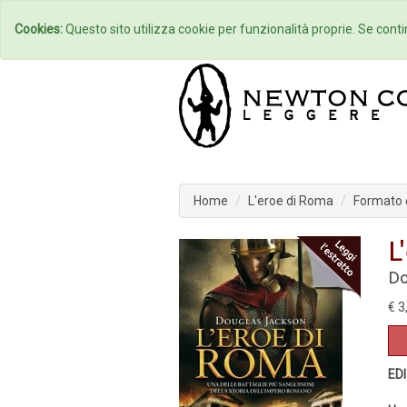
Home
Autori
Cookies:
Questo sito utilizza cookie per funzionalità proprie. Se contin
Home
L'eroe di Roma
Formato
L
Do
€ 3
ED