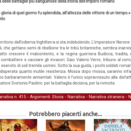
 delle battaglie più sanguinose della storia dell'impero romano
 gloria di quel giorno fu splendida, all’altezza delle vittorie di un tempo.»
ito
territorio dell’odierna Inghilterra si sta indebolendo. L’imperatore Neron
 che gettano semi di ribellione tra le tribù britanniche, sembra inarre
to crescere il malcontento, e la regina guerriera Budicca, tradita, 
mbattere e cacciare gli invasori. Gaio Valerio Verre, tribuno al coma
n esercito di soli tremila uomini. Sotto la sua guida, i pochi soldati ro
 disperata quanto inutile resistenza. Mossa dopo mossa, saranno infatti
o barbaramente annientati. Valerio è l’unico sopravvissuto alla disfatta,
atore Svetonio Paolino: per la battaglia decisiva, per la rivincita.
arrativa
n. 415 - Argomenti:
Storia
-
Narrativa
-
Narrativa straniera
-
N
Potrebbero piacerti anche...