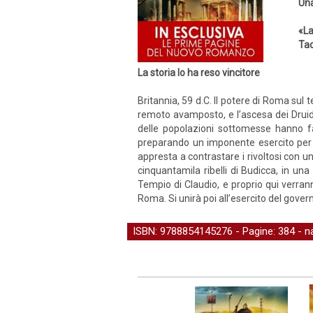
Una
«La
Tac
La storia lo ha reso vincitore
Britannia, 59 d.C. Il potere di Roma sul 
remoto avamposto, e l’ascesa dei Druidi,
delle popolazioni sottomesse hanno fat
preparando un imponente esercito per co
appresta a contrastare i rivoltosi con u
cinquantamila ribelli di Budicca, in una
Tempio di Claudio, e proprio qui verrann
Roma. Si unirà poi all’esercito del govern
ISBN: 9788854145276 - Pagine: 384 -
n