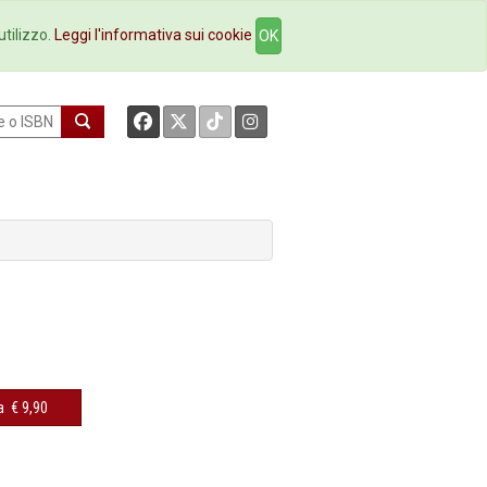
okstore
Contatti
utilizzo.
Leggi l'informativa sui cookie
OK
a
€ 9,90