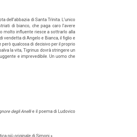
ta dell’abbazia di Santa Trìnita. L’unico
striati di bianco, che paga caro l’avere
o molto influente riesce a sottrarlo alla
 vendetta di Angelo e Bianca, il figlio e
e però qualcosa di decisivo per il proprio
alva la vita, Tigrinus dovrà stringere un
 sfuggente e imprevedibile. Un uomo che
gnore degli Anelli
e il poema di Ludovico
tica più originale di Simoni.»