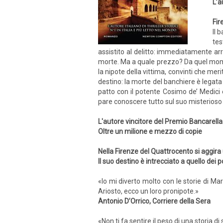
L’a
Fir
Il 
tes
assistito al delitto: immediatamente arr
morte. Ma a quale prezzo? Da quel moment
la nipote della vittima, convinti che meri
destino: la morte del banchiere è legata 
patto con il potente Cosimo de’ Medici 
pare conoscere tutto sul suo misterioso
L'autore vincitore del Premio Bancarella
Oltre un milione e mezzo di copie
Nella Firenze del Quattrocento si aggira
Il suo destino è intrecciato a quello dei po
«Io mi diverto molto con le storie di M
Ariosto, ecco un loro pronipote.»
Antonio D’Orrico, Corriere della Sera
«Non ti fa sentire il peso di una storia di