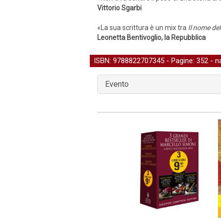
Vittorio Sgarbi
«La sua scrittura è un mix tra
Il nome del
Leonetta Bentivoglio, la Repubblica
ISBN: 9788822707345 - Pagine: 352 -
n
Evento