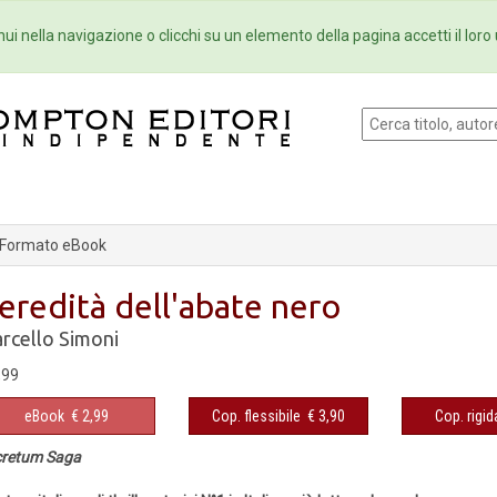
Eventi
Collane
Newsletter
Ebo
ui nella navigazione o clicchi su un elemento della pagina accetti il loro 
Formato eBook
'eredità dell'abate nero
rcello Simoni
,99
eBook
€ 2,99
Cop. flessibile
€ 3,90
Cop. rigid
cretum Saga