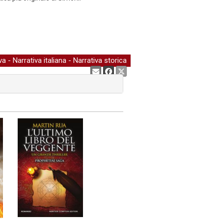
va
-
Narrativa italiana
-
Narrativa storica
Condividi: