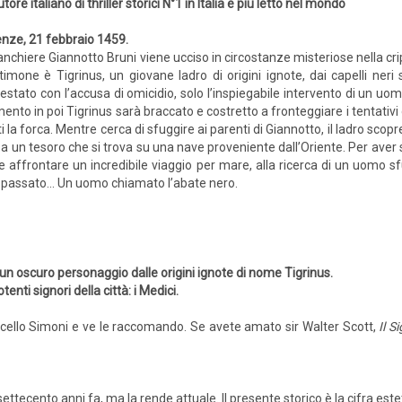
utore italiano di thriller storici N°1 in Italia e più letto nel mondo
enze, 21 febbraio 1459.
banchiere Giannotto Bruni viene ucciso in circostanze misteriose nella crip
timone è Tigrinus, un giovane ladro di origini ignote, dai capelli neri 
estato con l’accusa di omicidio, solo l’inspiegabile intervento di un uom
o in poi Tigrinus sarà braccato e costretto a fronteggiare i tentativi di
ti la forca. Mentre cerca di sfuggire ai parenti di Giannotto, il ladro scopr
a un tesoro che si trova su una nave proveniente dall’Oriente. Per aver s
e affrontare un incredibile viaggio per mare, alla ricerca di un uomo
 passato... Un uomo chiamato l’abate nero.
 un oscuro personaggio dalle origini ignote di nome Tigrinus.
tenti signori della città: i Medici.
arcello Simoni e ve le raccomando. Se avete amato sir Walter Scott,
Il Si
 settecento anni fa, ma la rende attuale. Il presente storico è la cifra este