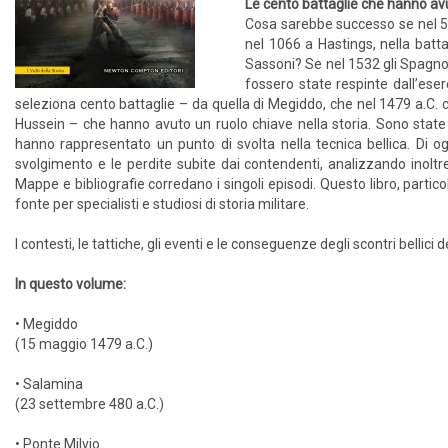
Le cento battaglie che hanno avu
Cosa sarebbe successo se nel 546
nel 1066 a Hastings, nella batta
Sassoni? Se nel 1532 gli Spagnol
fossero state respinte dall’ese
seleziona cento battaglie – da quella di Megiddo, che nel 1479 a.C. c
Hussein – che hanno avuto un ruolo chiave nella storia. Sono state
hanno rappresentato un punto di svolta nella tecnica bellica. Di ogn
svolgimento e le perdite subite dai contendenti, analizzando inoltr
Mappe e bibliografie corredano i singoli episodi. Questo libro, partic
fonte per specialisti e studiosi di storia militare.
I contesti, le tattiche, gli eventi e le conseguenze degli scontri bellici de
In questo volume:
• Megiddo
(15 maggio 1479 a.C.)
• Salamina
(23 settembre 480 a.C.)
• Ponte Milvio