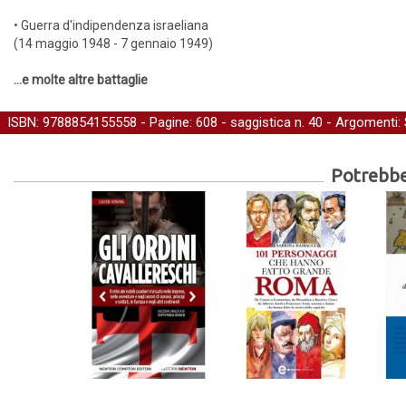
• Guerra d'indipendenza israeliana
(14 maggio 1948 - 7 gennaio 1949)
…e molte altre battaglie
ISBN: 9788854155558 - Pagine: 608 -
saggistica
n. 40 - Argomenti:
Potrebber