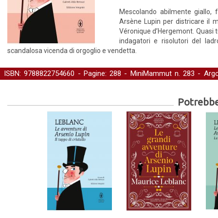
Mescolando abilmente giallo,
Arsène Lupin per districare il m
Véronique d’Hergemont. Quasi tut
indagatori e risolutori del la
scandalosa vicenda di orgoglio e vendetta.
ISBN: 9788822754660 - Pagine: 288 -
MiniMammut
n. 283 - Arg
Narrativa straniera
Potrebber