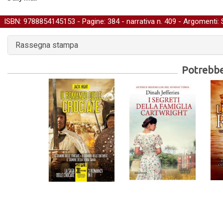
ISBN: 9788854145153 - Pagine: 384 -
narrativa
n. 409 - Argomenti:
Rassegna stampa
Potrebber