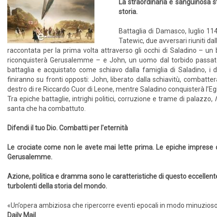
La straordinaria e sanguinosa st
storia.
Battaglia di Damasco, luglio 114
Tatewic, due avversari riuniti dal
raccontata per la prima volta attraverso gli occhi di Saladino – un
riconquisterà Gerusalemme – e John, un uomo dal torbido passato,
battaglia e acquistato come schiavo dalla famiglia di Saladino, i
finiranno su fronti opposti: John, liberato dalla schiavitù, combatte
destro di re Riccardo Cuor di Leone, mentre Saladino conquisterà l’Egitt
Tra epiche battaglie, intrighi politici, corruzione e trame di palazzo,
santa che ha combattuto.
Difendi il tuo Dio. Combatti per l'eternità
Le crociate come non le avete mai lette prima. Le epiche imprese del 
Gerusalemme.
Azione, politica e dramma sono le caratteristiche di questo eccellent
turbolenti della storia del mondo.
«Un’opera ambiziosa che ripercorre eventi epocali in modo minuzios
Daily Mail