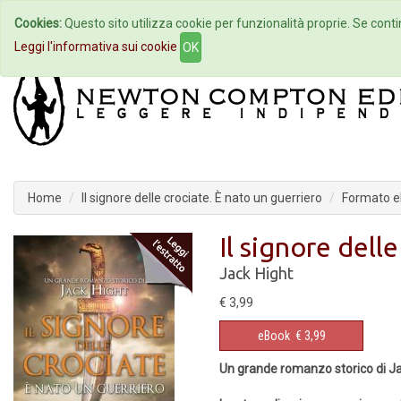
Cookies:
Questo sito utilizza cookie per funzionalità proprie. Se contin
Home
Autori
Eventi
Col
Leggi l'informativa sui cookie
OK
Home
Il signore delle crociate. È nato un guerriero
Formato 
Il signore dell
Jack Hight
€ 3,99
eBook
€ 3,99
Un grande romanzo storico di Ja