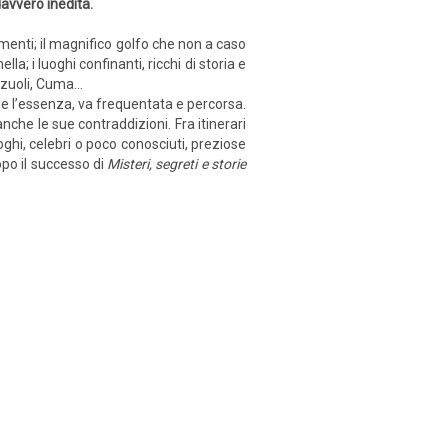
davvero inedita.
numenti; il magnifico golfo che non a caso
a; i luoghi confinanti, ricchi di storia e
Pozzuoli, Cuma…
rne l’essenza, va frequentata e percorsa.
nche le sue contraddizioni. Fra itinerari
oghi, celebri o poco conosciuti, preziose
opo il successo di
Misteri, segreti e storie