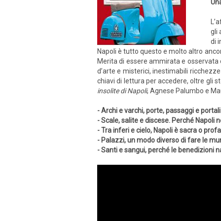
Una
L’a
gli
di 
Napoli è tutto questo e molto altro ancor
Merita di essere ammirata e osservata da 
d’arte e misterici, inestimabili ricchezz
chiavi di lettura per accedere, oltre gli
insolite di Napoli
, Agnese Palumbo e Mauri
- Archi e varchi, porte, passaggi e portali
- Scale, salite e discese. Perché Napoli n
- Tra inferi e cielo, Napoli è sacra o prof
- Palazzi, un modo diverso di fare le mu
- Santi e sangui, perché le benedizioni 