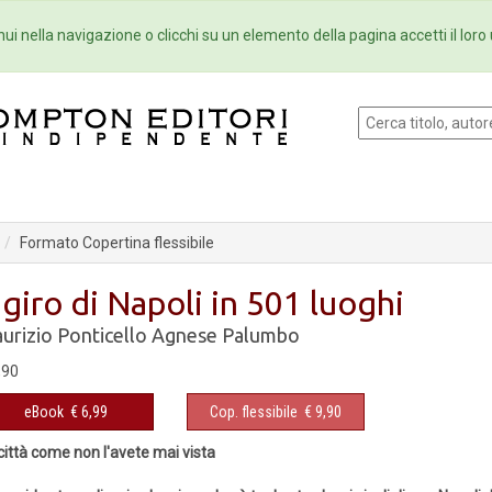
Eventi
Collane
Newsletter
Ebo
ui nella navigazione o clicchi su un elemento della pagina accetti il loro 
Formato Copertina flessibile
l giro di Napoli in 501 luoghi
urizio Ponticello
Agnese Palumbo
,90
eBook
€ 6,99
Cop. flessibile
€ 9,90
città come non l'avete mai vista