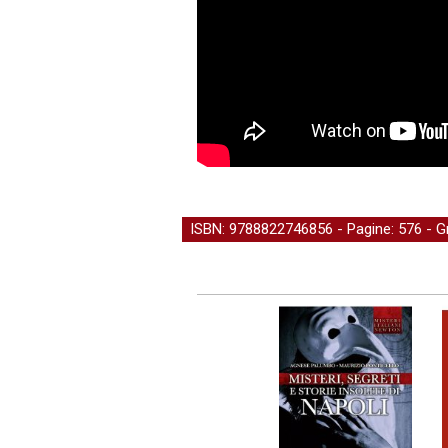
ISBN: 9788822746856 - Pagine: 576 -
G