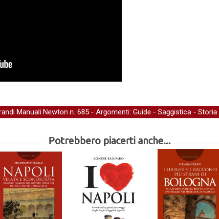
randi Manuali Newton
n. 685 - Argomenti:
Guide
-
Saggistica
-
Storia
Potrebbero piacerti anche...