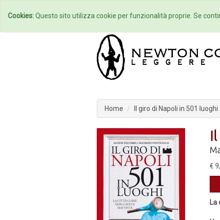
Home
Autori
Cookies:
Questo sito utilizza cookie per funzionalità proprie. Se contin
Home
Il giro di Napoli in 501 luoghi
I
Ma
€ 9
La 