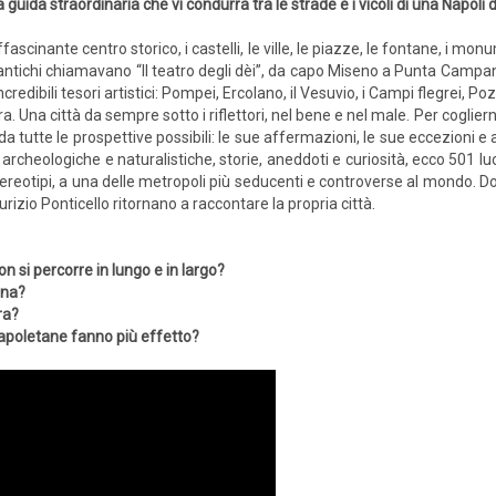
 guida straordinaria che vi condurrà tra le strade e i vicoli di una Napoli 
ffascinante centro storico, i castelli, le ville, le piazze, le fontane, i mo
 antichi chiamavano “Il teatro degli dèi”, da capo Miseno a Punta Campanell
incredibili tesori artistici: Pompei, Ercolano, il Vesuvio, i Campi flegrei, 
a. Una città da sempre sotto i riflettori, nel bene e nel male. Per coglie
tutte le prospettive possibili: le sue affermazioni, le sue eccezioni e a
e archeologiche e naturalistiche, storie, aneddoti e curiosità, ecco 501 lu
 stereotipi, a una delle metropoli più seducenti e controverse al mondo. D
zio Ponticello ritornano a raccontare la propria città.
on si percorre in lungo e in largo?
ana?
ra?
napoletane fanno più effetto?