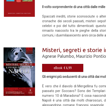
Il volto sorprendente di una città dalle mill
Spaccati inediti, storie sconosciute o alt
cronache dei secoli passati, misteri sepolt
celebri e poi del tutto dimenticati: questo
rimasto nascosto tra le pieghe della stor
comuni, i duemilaseicento anni circa delle a
Misteri, segreti e storie 
Agnese Palumbo
,
Maurizio Pontic
eBook € 6,99
Gli enigmi più seducenti di una città dai molt
È vero che il diavolo di Mergellina fu co
passato per Soccavo? Sono dei Templari i
numero 10 di Maradona? E cosa nascondono 
Napoli è una città dai molti chiaroscuri,
alessandrine, romane, francesi, spagnole… U