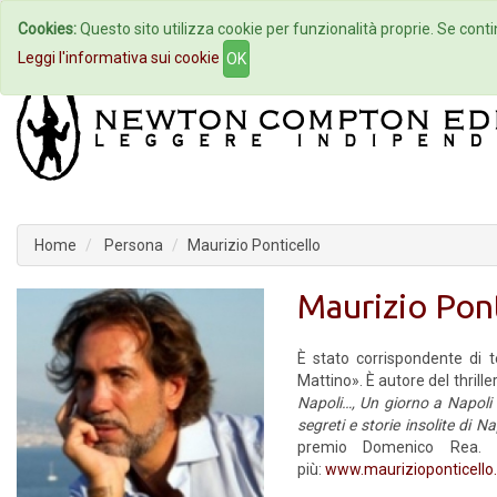
Cookies:
Questo sito utilizza cookie per funzionalità proprie. Se contin
Home
Autori
Eventi
Col
Leggi l'informativa sui cookie
OK
Home
Persona
Maurizio Ponticello
Maurizio Pont
È stato corrispondente di te
Mattino». È autore del thrille
Napoli…,
Un giorno a Napoli
segreti e storie insolite di N
premio Domenico Rea. È 
più:
www.maurizioponticello.