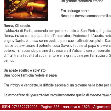
Un grande romanzo storico
Era un luogo sacro
Nessuno doveva conoscerne il s
Roma, XIII secolo.
L’abbazia di Farfa, seconda per potenza solo a San Pietro, è guidata
Roma, inviso sia al papa che all’imperatore Federico II. L’abate, no
origini, Dante, che usa come pedina per i suoi raffinati complotti. Dan
riesce ad avvicinare il potente Luca Savelli, fedele al papa e avver
potere, minacciando persino di rovesciare il Vaticano con un esercito
difficili tra la fedeltà al suo mentore e la gratitudine per l’amicizia 
per lui.
Un abate scaltro e spietato
Una nobile famiglia fedele al papa
Tra intrighi e vendette, la difficile ascesa di un giovane nella lotta per 
Le atmosfere di
I pilastri della terra
incontrano quelle di
Il nome della 
ISBN: 9788822719003 - Pagine: 336 -
narrativa
n. 1823 - Argomenti