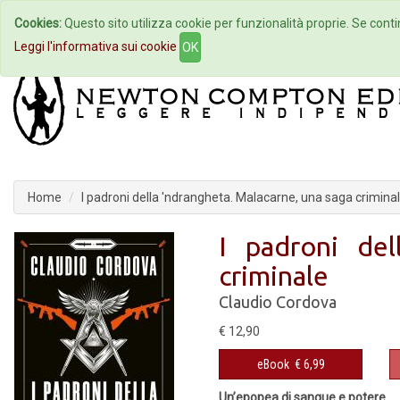
Cookies:
Questo sito utilizza cookie per funzionalità proprie. Se contin
Home
Autori
Eventi
Col
Leggi l'informativa sui cookie
OK
Home
I padroni della 'ndrangheta. Malacarne, una saga crimina
I padroni del
criminale
Claudio Cordova
€ 12,90
eBook
€ 6,99
Un’epopea di sangue e potere