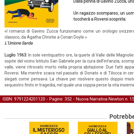
Dalla penna di Gavino Zucca, un
Un ragazzo scomparso, un uomo a
toccherà a Roversi scoprirla.
«I romanzi di Gavino Zucca funzionano come un orologio svizzero, 
classico, da Agatha Christie a Conan Doyle.»
L’Unione Sarda
Luglio 1963
. In sole ventiquattro ore, la quiete di Valle delle Magnol
ospite del vicino Istituto San Gabriele per la cura dell’infanzia, scom
valle, viene ritrovato morto nella propria abitazione. Due fatti app
Roversi. Ma mentre scava nel passato di Donato e di Tilocca in cerca
slegati come pensava. La chiave per risolvere questo doppio miste
sequestro finito in tragedia, nel quale una coppia perse la vita insieme
ISBN: 9791224201120 - Pagine: 352 -
Nuova Narrativa Newton
n. 1
Potrebber