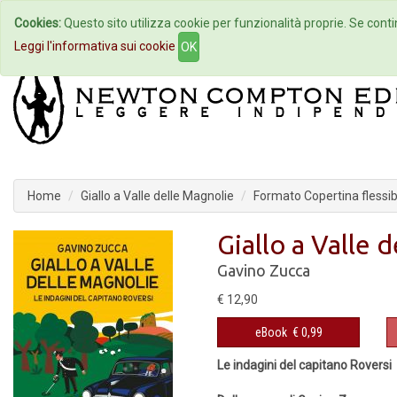
Cookies:
Questo sito utilizza cookie per funzionalità proprie. Se contin
Home
Autori
Eventi
Col
Leggi l'informativa sui cookie
OK
Home
Giallo a Valle delle Magnolie
Formato Copertina flessib
Giallo a Valle 
Gavino Zucca
€ 12,90
eBook
€ 0,99
Le indagini del capitano Roversi