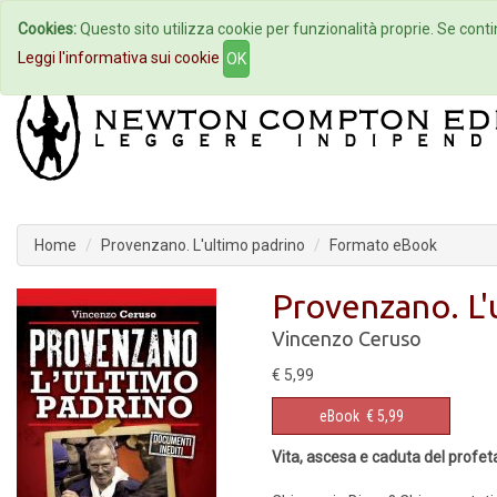
Cookies:
Questo sito utilizza cookie per funzionalità proprie. Se contin
Home
Autori
Eventi
Col
Leggi l'informativa sui cookie
OK
Home
Provenzano. L'ultimo padrino
Formato eBook
Provenzano. L'
Vincenzo Ceruso
€ 5,99
eBook
€ 5,99
Vita, ascesa e caduta del profet