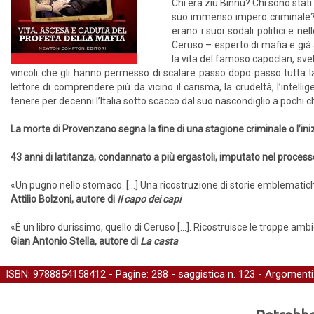
Chi era ziu Binnu? Chi sono stati 
suo immenso impero criminale? Q
erano i suoi sodali politici e n
Ceruso – esperto di mafia e gi
la vita del famoso capoclan, svela
vincoli che gli hanno permesso di scalare passo dopo passo tutta l
lettore di comprendere più da vicino il carisma, la crudeltà, l’intelli
tenere per decenni l’Italia sotto scacco dal suo nascondiglio a pochi c
La morte di Provenzano segna la fine di una stagione criminale o l’iniz
43 anni di latitanza, condannato a più ergastoli, imputato nel processo st
«Un pugno nello stomaco. [...] Una ricostruzione di storie emblematiche
Attilio Bolzoni, autore di
Il capo dei capi
«È un libro durissimo, quello di Ceruso [...]. Ricostruisce le troppe amb
Gian Antonio Stella, autore di
La casta
ISBN: 9788854158412 - Pagine: 288 -
saggistica
n. 123 - Argomenti